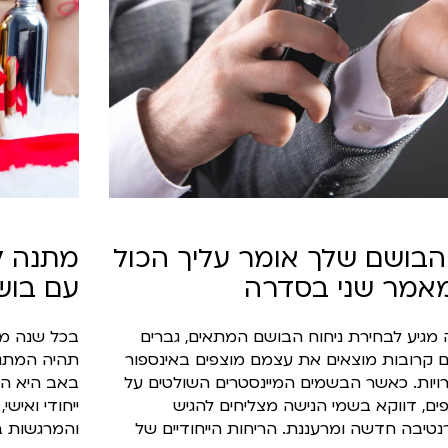
בושם שלך אומר עליך הכול
מתנה ל
אמר שני בסדרה
עם בושם
מגיע לבחירת ניחוח הבושם המתאים, גברים
בכל שנה מח
 קרובות מוצאים את עצמם מוצפים באינספור
תהיה המתנה
יות. כאשר הבשמים המיינסטרים השולטים על
באב היא הז
ם, דווקא בשמי הנישה מצליחים להגיש
ייחודי ואיש
טיבה חדשה ומרעננת. הריחות הייחודיים של
והמרגשות בי