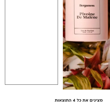
מציגים את כל ⁦4⁩ התוצאות
מחיר
סינון