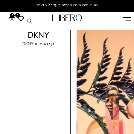
משלוחים חינם
בקנייה מעל 299 ש”ח
0
0
DKNY
דף הבית
»
DKNY