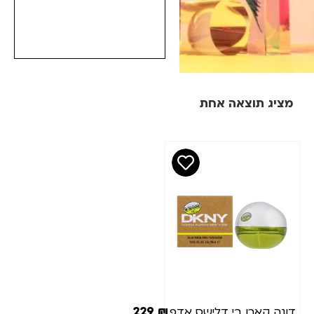
מציג תוצאה אחת
מחיר
סינון
₪
₪
מותגים
כמות(מ"ל)
229
₪
דונה קארן בי דלישס אדפ