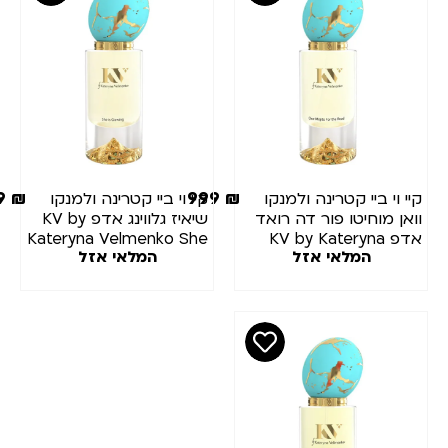
999
₪
999
₪
יי וי ביי קטרינה ולמנקו
קיי וי ביי קטרינה ולמנקו
ואן מוחיטו פור דה רואד
שיאיז גלווינג אדפ KV by
אדפ KV by Kateryna
Kateryna Velmenko She
המלאי אזל
המלאי אזל
Is Glowing EDP 100ML
Velmenko One Mojit
For The Road ED
100M