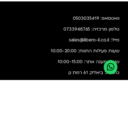
וואטסאפ: 0503035419
טלפון מרכזיה: 0733948765
מייל:
sales@libero-il.co.il
שעות פעילות החנות: 10:00-20:00
שעות מענה אתר: 10:00-15:00
כתובת: ביאליק 61 רמת גן
רבי עקיבא 56 בני ברק
ביטול עיסקה