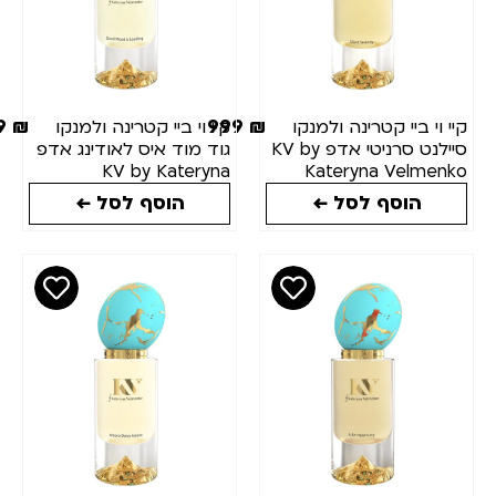
מותגים
כמות(מ"ל)
999
₪
999
₪
יי וי ביי קטרינה ולמנקו
קיי וי ביי קטרינה ולמנקו
סיילנט סרניטי אדפ KV by
גוד מוד איס לאודינג אדפ
מצב
KV by Kateryna
Kateryna Velmenk
Velmenko Good Mood
Silent Serenity ED
מלאי
הוסף לסל ←
הוסף לסל ←
Is Loading EDP 100ML
100M