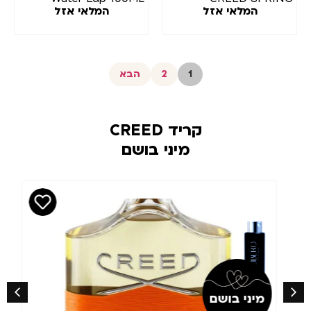
המלאי אזל
המלאי אזל
FLOWER EDP 75
1
2
הבא
קריד CREED
מיני בושם
מיני בושם