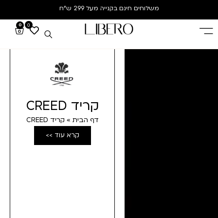
משלוחים חינם
בקנייה מעל 299 ש”ח
0
0
קריד CREED
דף הבית
»
קריד CREED
קרא עוד >>