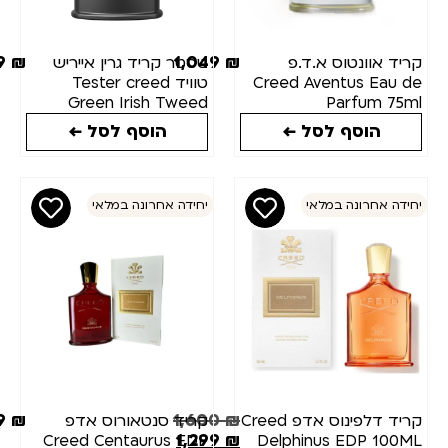
כמות(מ"ל)
799
₪
1,049
₪
יד אוונטוס א.ד.פ
טסטר קריד גרין אייריש
Creed Aventus Eau 
טוויד Tester creed
מצב
Green Irish Tweed
Parfum 75
100ml
מלאי
הוסף לסל ←
הוסף לסל ←
דה אחרונה במלאי
יחידה אחרונה במלאי
1,499
₪
1,600
₪
קריד דלפינוס אדפ Creed
קריד סנטאורוס אדפ
1,299
₪
Creed Centaurus EDP
Delphinus EDP 100