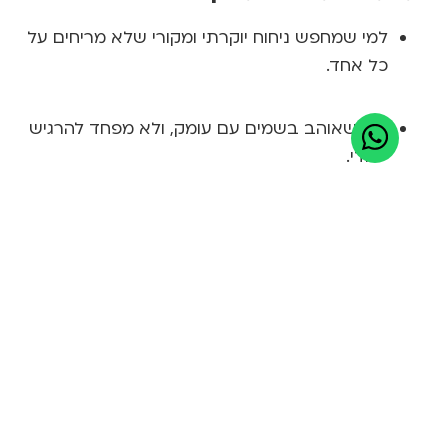
למי שמחפש ניחוח יוקרתי ומקורי שלא מריחים על
כל אחד.
למי שאוהב בשמים עם עומק, ולא מפחד להרגיש
ייחודי.
לגברים ולנשים שמבינים שאיכות אמיתית לא
נמדדת רק במחיר – אלא בניחוח שמספר סיפור.
למי שרוצה שכל כניסה לחדר תישאר בזיכרון של
הסובבים.
הזמינו עכשיו בשמי Creed וליהנות מחוויית
שום ברמה אחרת