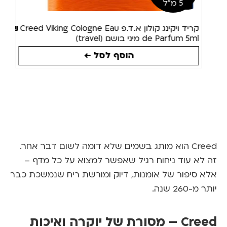
5 מ"ל
80
₪
קריד ויקינג קולון א.ד.פ Creed Viking Cologne Eau
de Parfum 5ml מיני בושם (travel)
הוסף לסל ←
Cre
הוא מותג בשמים שלא דומה לשום דבר אחר.
לא עוד ניחוח רגיל שאפשר למצוא על כל מדף –
 סיפור של אומנות, דיוק ומורשת ריח שנמשכת כבר
-260 שנה.
Creed – מסורת של יוקרה ואיכות