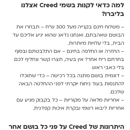
למה כדאי לקנות בשמי Creed אצלנו
יברו?
שלוח חינם בקנייה מעל 300 ש"ח
– תבחרו את
שם שאהבתם, ואנחנו נדאג שהוא יגיע אליכם עד
ת, בלי עלויות מיותרות.
חזרה או החלפה בחינם
– אם התלבטתם ובסוף
תם ריח אחר? אין בעיה, תצרו קשר ונחליף לכם
 כאבי ראש.
וגמית בושם מתנה בכל רכישה
– כדי שתוכלו
נסות בעוד ניחוח יוקרתי לפני ההחלטה הבאה
כם.
חריות מלאה על מקוריות
– כל בקבוק מגיע עם
יות ליבוא רשמי ובקרת איכות קפדנית.
ות של Creed על פני כל בושם אחר