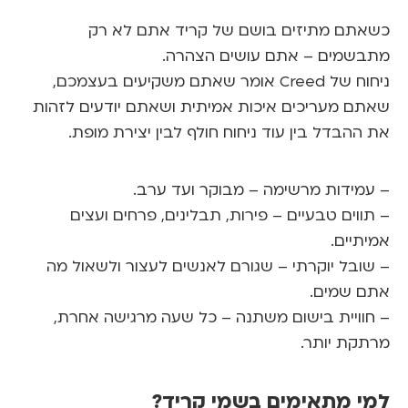
תם מתיזים בושם של קריד אתם לא רק
בשמים – אתם עושים הצהרה.
וח של
Creed
אומר שאתם משקיעים בעצמכם,
ם מעריכים איכות אמיתית ושאתם יודעים לזהות
ההבדל בין עוד ניחוח חולף לבין יצירת מופת.
מידות מרשימה
– מבוקר ועד ערב.
ווים טבעיים
– פירות, תבלינים, פרחים ועצים
תיים.
ובל יוקרתי
– שגורם לאנשים לעצור ולשאול מה
ם שמים.
וויית בישום משתנה
– כל שעה מרגישה אחרת,
קת יותר.
י מתאימים בשמי קריד?