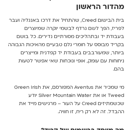
דור הראשון
ת הבישום
Creed
, שהתחיל את דרכו באנגליה ועבר
יז, הפך לשם נרדף לבשמי יוקרה שמיוצרים
ודת יד ובתהליכים מסורתיים נדירים. כל בושם
יד מבוסס על חומרי גלם טבעיים מהאיכות הגבוהה
תר, שמעורבבים בעבודת יד קפדנית ומייצרים
וחות עם עומק, אופי ונוכחות שאי אפשר לטעות
ם.
מי שמכיר את Aventus המפורסם, את Green Irish
Tweed או את Silver Mountain Water יודע
שמתיזים
Creed
על העור – מרגישים מייד את
דל. זה לא רק ריח, זו חוויה.