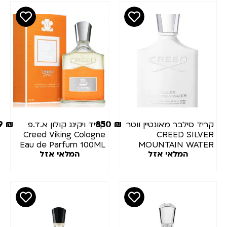
879
₪
850
₪
יד סילבר מאונטיין ווטר
קריד ויקינג קולון א.ד.פ
Creed Viking Cologne
CREED SILV
Eau de Parfum 100ML
MOUNTAIN WAT
המלאי אזל
המלאי אזל
100