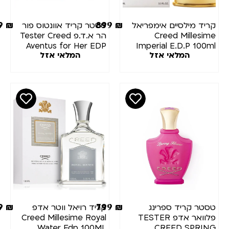
799
₪
899
₪
יד מילסיים אימפריאל
טסטר קריד אוונטוס פור
Creed Millesi
הר א.ד.פ Tester Creed
Aventus for Her EDP
Imperial E.D.P 100
המלאי אזל
המלאי אזל
75ml
999
₪
799
₪
טר קריד ספרינג
קריד רויאל ווטר אדפ
פלוואר אדפ TESTER
Creed Millesime Royal
Water Edp 100ML
CREED SPRI