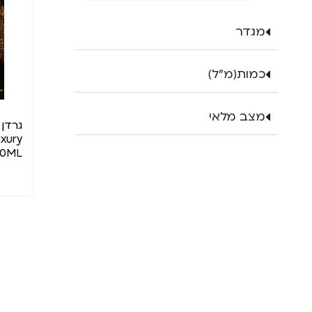
מגדר
כמות(מ"ל)
מצב מלאי
גרדן
xury
00ML