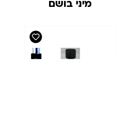
מיני בושם
מיני בושם
5 מ"ל
35
₪
גרדן סנט אימפריאל אדפ
Garden Scent Imperial
EDP 5ML מיני
בושם(travel)
הוסף לסל ←