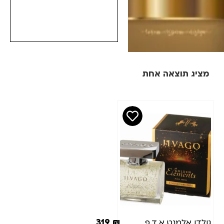
מציג תוצאה אחת
מחיר
סינון
₪
₪
מותגים
כמות(מ"ל)
319
₪
גולדן אלמנט א.ד.פ