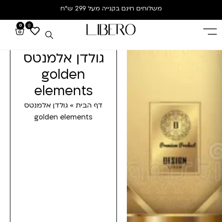
משלוחים חינם
בקנייה מעל 299 ש”ח
0
0
גולדן אלמנטס
golden
elements
דף הבית
»
גולדן אלמנטס
golden elements