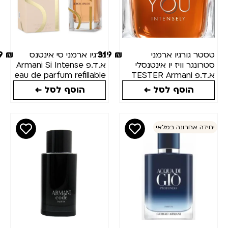
439
₪
319
₪
סטר גורגיו ארמני
גורגיו ארמני סי אינטנס
טרונגר וויז יו אינטנסלי
א.ד.פ Armani Si Intense
א.ד.פ TESTER Armani
eau de parfum refillable
100ml
Emporio Stronger Wit
הוסף לסל ←
הוסף לסל ←
You Intensely eau d
parfum 100M
חידה אחרונה במלאי