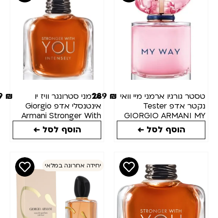
₪
₪
מותגים
כמות(מ"ל)
399
₪
289
₪
סטר גורגיו ארמני מיי וואי
ארמני סטרונגר וויז יו
נקטר אדפ Tester
אינטנסלי אדפ Giorgio
מצב
Armani Stronger With
GIORGIO ARMANI M
You Intensely 100ml
WAY NECTAR ED
מלאי
הוסף לסל ←
הוסף לסל ←
90M
יחידה אחרונה במלאי