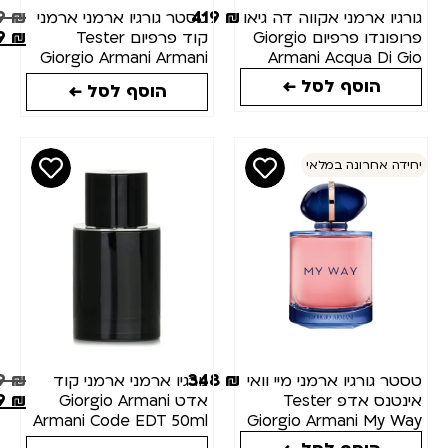
449
₪
419
₪
ורגיו ארמני אקווה דה גיאו
טסטר גורגיו ארמני ארמני
349
₪
פרופונדו פרפיום Giorgio
קוד פרפיום Tester
Giorgio Armani Armani
Armani Acqua Di Gi
Code Perfume 75ml
Profondo Parfum 100m
הוסף לסל ←
הוסף לסל ←
חידה אחרונה במלאי
249
₪
348
₪
סטר גורגיו ארמני מיי וואי
גורגיו ארמני ארמני קוד
199
₪
אינטנס אדפ Tester
אדט Giorgio Armani
Armani Code EDT 50ml
Giorgio Armani My Wa
Intense EDP 90M