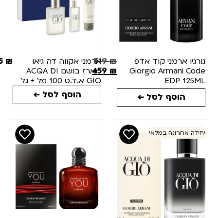
385
₪
519
₪
ורגיו ארמני קוד אדפ
ארמני אקווה דה גיאו
459
₪
Giorgio Armani Cod
מארז בושם ACQA DI
EDP 125M
GIO א.ד.ט 100 מל + גל
רחצה 75 מל + אדט 15
הוסף לסל ←
הוסף לסל ←
מל
חידה אחרונה במלאי