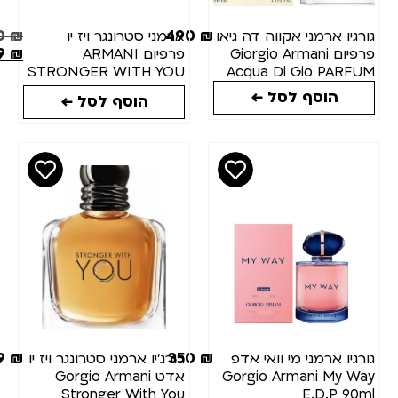
480
₪
490
₪
ורגיו ארמני אקווה דה גיאו
ארמני סטרונגר ויז יו
399
₪
פרפיום Giorgio Armani
פרפיום ARMANI
STRONGER WITH YOU
Acqua Di Gio PARFU
PARFUM 100ML
100m
הוסף לסל ←
הוסף לסל ←
299
₪
350
₪
ורגיו ארמני מי וואי אדפ
ג'ורג'יו ארמני סטרונגר ויז יו
Gorgio Armani My Wa
אדט Gorgio Armani
Stronger With You
E.D.P 90m