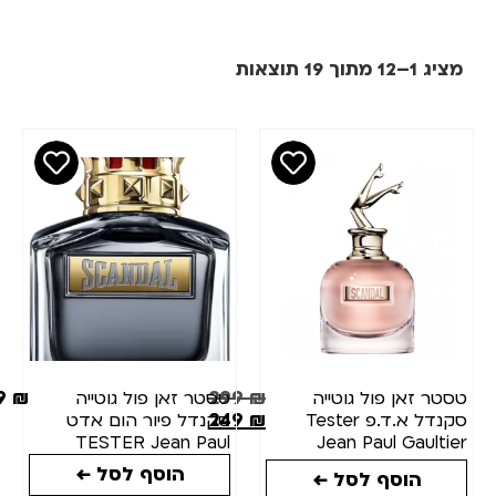
מציג 1–12 מתוך 19 תוצאות
מחיר
סינון
₪
₪
מותגים
כמות(מ"ל)
219
₪
299
₪
טסטר זאן פול גוטייה
טסטר זאן פול גוטייה
249
₪
סקנדל א.ד.פ Tester
סקנדל פיור הום אדט
מצב
TESTER Jean Paul
Jean Paul Gaultier
Gaultier Scandal Pour
Scandal Eau de Parfum
מלאי
הוסף לסל ←
הוסף לסל ←
Homme Eau de Toilette
80ml