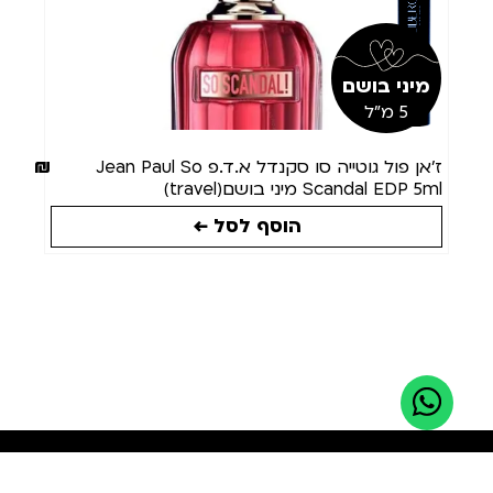
מיני בושם
5 מ"ל
60
₪
ז’אן פול גוטייה סו סקנדל א.ד.פ Jean Paul So
Scandal EDP 5ml מיני בושם(travel)
הוסף לסל ←