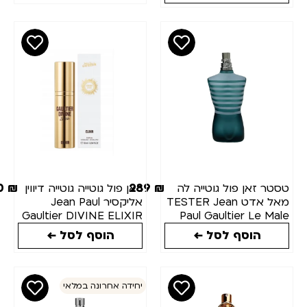
refillable 100ml
50
₪
289
₪
טסטר זאן פול גוטייה לה
ג'אן פול גוטייה גוטייה דיווין
מאל אדט TESTER Jean
אליקסיר Jean Paul
Gaultier DIVINE ELIXIR
Paul Gaultier Le Male
Parfum 10ml
Eau de Toilette 125ml
הוסף לסל ←
הוסף לסל ←
יחידה אחרונה במלאי