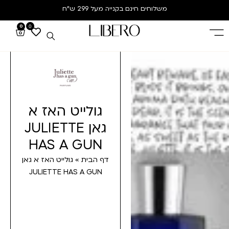
משלוחים חינם
בקנייה מעל 299 ש”ח
0
0
גולייט האז א
גאן JULIETTE
HAS A GUN
דף הבית
»
גולייט האז א גאן
JULIETTE HAS A GUN