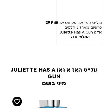
299
₪
'ולייט האז אה גאן נוט אה
פרפיום מארז 2 חלקים
אדפ Juliette Has A Gun
המלאי אזל
– Not A Perfume 2PC
EDP For Women 100M
+ Mini 7.5M
גולייט האז א גאן JULIETTE HAS A
GUN
מיני בושם