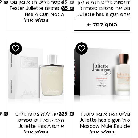
239
₪
49
₪
וגמיות גולייט האז א גאן
טסטר גולייט הז א גאן נוט
35
₪
וט אה פרפיום סופרדוז
א פרפיום Tester Juliette
אדפ Juliette has a gun
Has A Gun Not A
המלאי אזל
Perfume
NOT A PERFUM
הוסף לסל ←
superdose 5m
699
₪
229
₪
ולייט האז א גאן מוסקו
אריזה ללא צלופן גולייט
מול Juliette has a gun
האז א גאן וויט ספיריט
Moscow Mule Eau d
א.ד.פ Juliette Has A
המלאי אזל
המלאי אזל
Gun White Spirit Edp
Parfum 100M