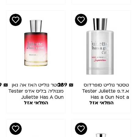
75ml
249
₪
289
₪
סטר גולייט סופרדוס
טסטר גולייט האז אה גאן
א.ד.פ Tester Juliette
מגנוליה בליס אדפ Tester
Juliette Has A Gun
Has a Gun Not 
המלאי אזל
המלאי אזל
Magnolia Bliss EDP
Perfume Superdos
100ML
EDP 100m