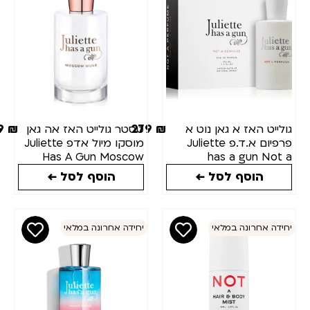
₪
מותגים
כמות(מ"ל)
249
₪
279
₪
ולייט האז א גאן נוט א
טסטר גולייט האז אה גאן
פרפיום א.ד.פ Juliette
מוסקו מיול אדפ Juliette
מצב
Has A Gun Moscow
has a gun Not 
Mule E.D.P 100m
Perfume Eau d
מלאי
הוסף לסל ←
הוסף לסל ←
Parfum 100M
חידה אחרונה במלאי
יחידה אחרונה במלאי