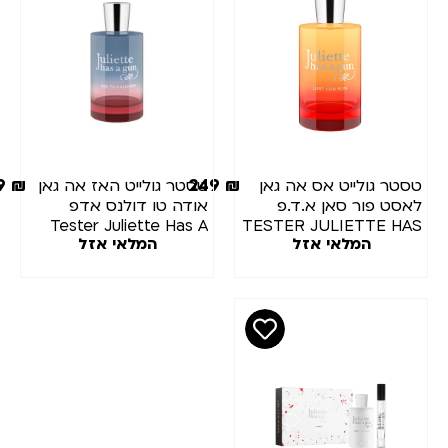
249
₪
249
₪
סטר גולייט אס אה גאן
טסטר גולייט האז אה גאן
אסט פור סאן א.ד.פ
אודה טו דולנס אדפ
Tester Juliette Has A
TESTER JULIETTE HA
המלאי אזל
המלאי אזל
Gun Ode To Dullness
A GUN LUST FOR SU
EDP 100ML
EDP 100M