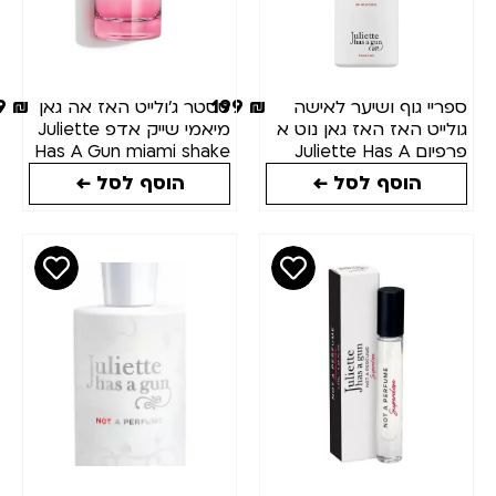
249
₪
199
₪
פריי גוף ושיער לאישה
טסטר ג'ולייט האז אה גאן
ולייט האז האז גאן נוט א
מיאמי שייק אדפ Juliette
פרפיום Juliette Has A
Has A Gun miami shake
EDP 100ML
Gun Not a Hair an
הוסף לסל ←
הוסף לסל ←
Body Mist 75m