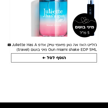
מיני בושם
5 מ"ל
45
₪
ג'ולייט האז אה גאן מיאמי שייק אדפ Juliette Has A
Gun miami shake EDP 5ML מיני בושם (travel)
הוסף לסל ←