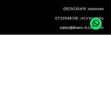
וואטסאפ: 0503035419
טלפון מרכזיה: 0733948765
מייל:
sales@libero-il.co.il
שעות פעילות החנות: 10:00-20:00
שעות מענה אתר: 10:00-15:00
כתובת: ביאליק 61 רמת גן
רבי עקיבא 56 בני ברק
ביטול עיסקה