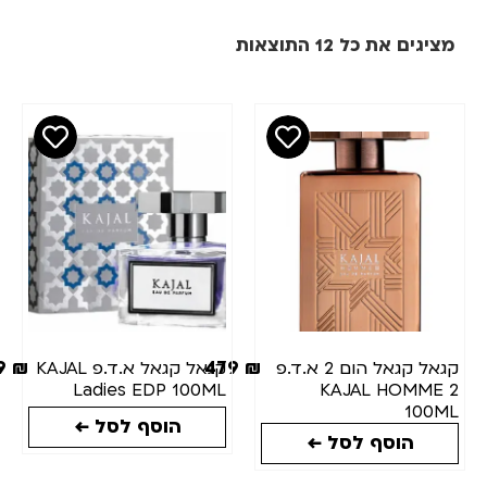
מציגים את כל ⁦12⁩ התוצאות
מחיר
סינון
₪
₪
מותגים
כמות(מ"ל)
479
₪
479
₪
קגאל קגאל הום 2 א.ד.פ
קגאל קגאל א.ד.פ KAJAL
Ladies EDP 100ML
KAJAL HOMME 2
מצב
100ML
הוסף לסל ←
מלאי
הוסף לסל ←