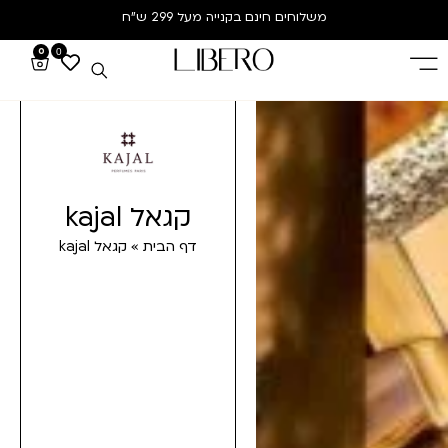
משלוחים חינם
בקנייה מעל 299 ש”ח
0
0
קגאל kajal
דף הבית
»
קגאל kajal