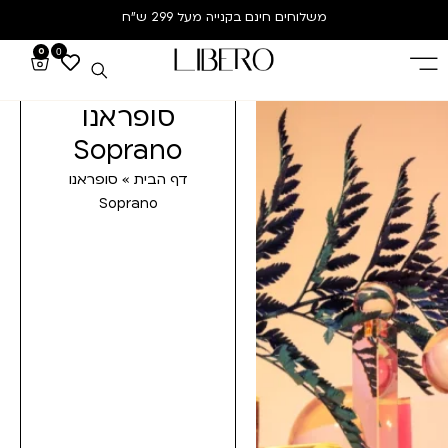
משלוחים חינם
בקנייה מעל 299 ש”ח
0
0
סופראנו
Soprano
דף הבית
»
סופראנו
Soprano