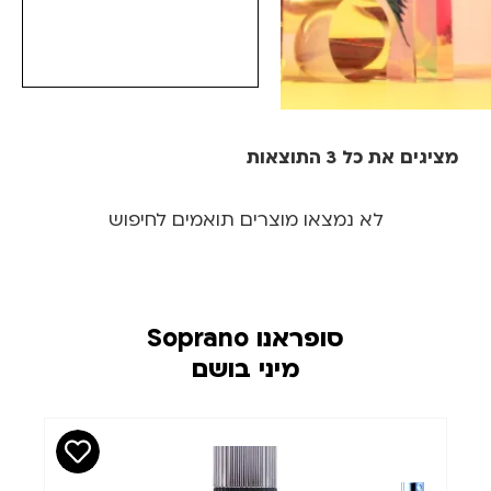
מציגים את כל ⁦3⁩ התוצאות
מחיר
סינון
לא נמצאו מוצרים תואמים לחיפוש
₪
₪
סופראנו Soprano
מיני בושם
מותגים
כמות(מ"ל)