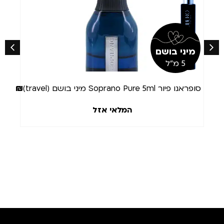
מצב
מלאי
מיני בושם
מ
5 מ"ל
50
₪
סופראנו פיור Soprano Pure 5ml מיני בושם (travel)
(travel)
המלאי אזל