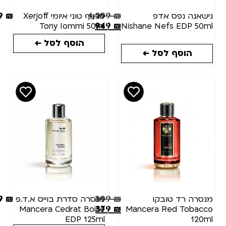
699
₪
1,299
₪
נה נפס אדפ
סרגוף טוני איומי Xerjoff
949
₪
Tony Iommi 50ml
Nishane Nefs EDP 
הוסף לסל ←
הוסף לסל ←
349
₪
399
₪
ה רד טובקו
מנסרה סדרת בוייס א.ד.פ
379
₪
Mancera Cedrat Boise
Mancera Red Toba
EDP 125ml
1