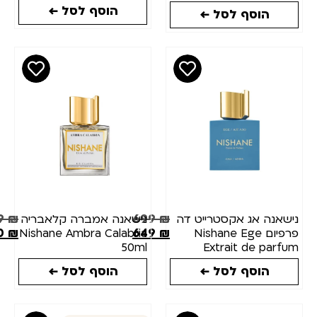
הוסף לסל ←
הוסף לסל ←
629
₪
699
₪
נה אג אקסטרייט דה
נישאנה אמברה קלאבריה
503.20
₪
649
₪
פרפיום Nishane Ege
Nishane Ambra Calabria
50ml
Extrait de pa
10
הוסף לסל ←
הוסף לסל ←