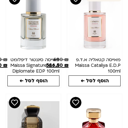
690
₪
690
₪
סה קטאליה א.ד.פ
מאייסה סיגנטור דיפלומט
586.50
₪
586.50
₪
Maissa Cataliya E
א.ד.פ Maissa Signature
Diplomate EDP 100ml
10
הוסף לסל ←
הוסף לסל ←