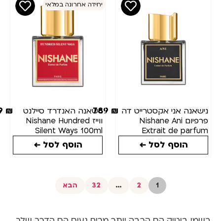
יחידה אחרונה במלאי
739
₪
789
₪
נה אני אקסטרייט דה
נישאנה האנדרד סיילנט
פרפיום Nishane Ani
ווייז Nishane Hundred
Silent Ways 100ml
Extrait de pa
10
הוסף לסל ←
הוסף לסל ←
1
2
…
32
הבא
 בוטיק הם הרבה יותר מריח נעים הם הדרך שלך