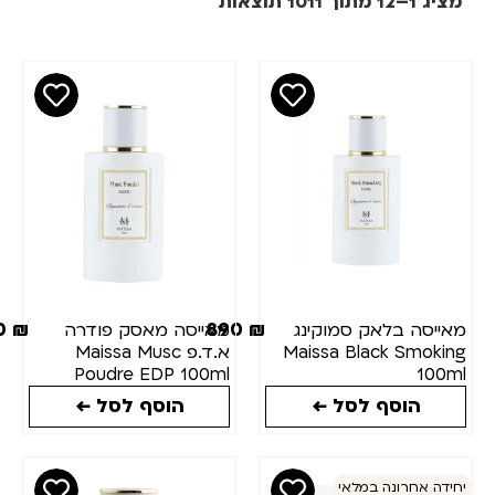
1011 תוצאות
חיר
נון
₪
₪
ותגים
מות(מ"ל)
890
₪
890
₪
סה בלאק סמוקינג
מאייסה מאסק פודרה
Maissa Black Smo
א.ד.פ Maissa Musc
צב
Poudre EDP 100ml
10
לאי
הוסף לסל ←
הוסף לסל ←
 אחרונה במלאי