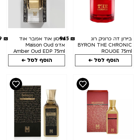
999
₪
945
₪
ן דה כרוניק רוג
מייסון אוד אמבר אוד
BYRON THE CHRO
אדפ Maison Oud
Amber Oud EDP 75ml
ROUGE 7
הוסף לסל ←
הוסף לסל ←