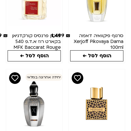
1,199
₪
1,499
₪
ף פיקוואיה דאמה
מייסון פרנסיס קורקדגיאן
Xerjoff Pikovaya 
בקארט רוז א.ד.פ 540
MFK Baccarat Rouge
10
540 edp 70ml
הוסף לסל ←
הוסף לסל ←
יחידה אחרונה במלאי