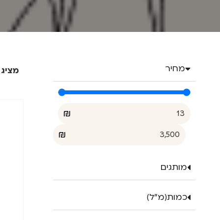
מחיר
מציג 1–12 מתוך 1282 תוצאו
₪
₪
מותגים
כמות(מ"ל)