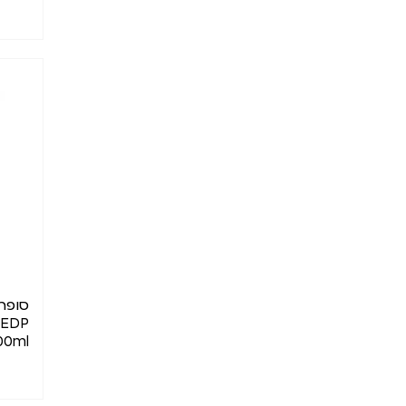
סופרא
 EDP
00ml