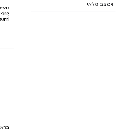
מצב מלאי
מאיי
king
00ml
בראבנ