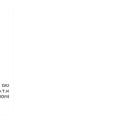
טום 
00ml