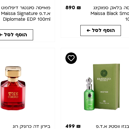
890
₪
סה בלאק סמוקינג
מאייסה סיגנטור דיפלומט
Maissa Black Smo
א.ד.פ Maissa Signature
Diplomate EDP 100ml
1
הוסף לסל ←
הוסף לסל ←
499
₪
זו ווסטיג א.ד.פ
ביירון דה כרוניק רוג