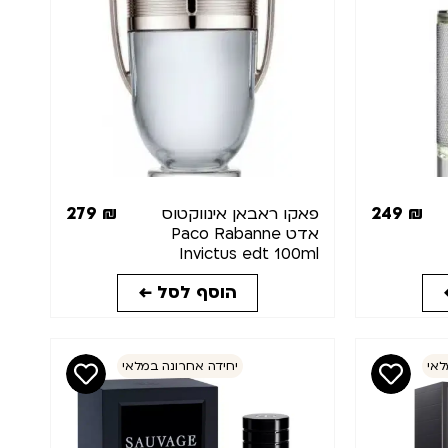
279
₪
249
₪
פאקו ראבאן אינווקטוס
אדט Paco Rabanne
Invictus edt 100ml
הוסף לסל ←
לאי
יחידה אחרונה במלאי