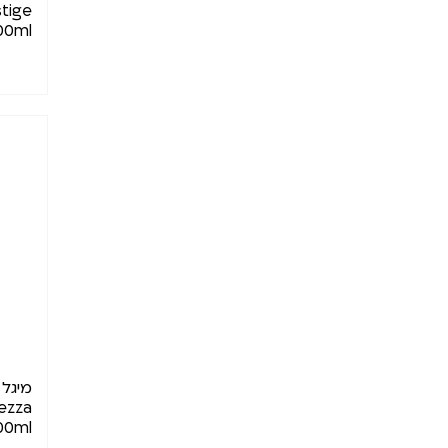
tige
00ml
מיגל
lezza
00ml