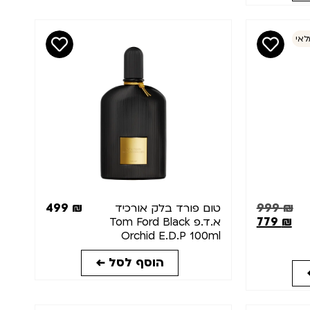
לאי
499
₪
999
₪
טום פורד בלק אורכיד
779
₪
א.ד.פ Tom Ford Black
Orchid E.D.P 100ml
הוסף לסל ←