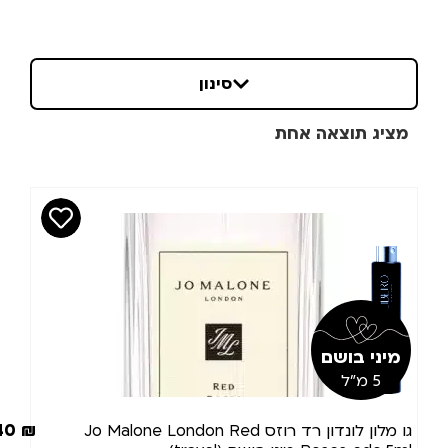
מחיר
סינון
מציג תוצאה אחת
₪
₪
מותגים
כמות(מ"ל)
מיני בושם
5 מ"ל
מצב מלאי
40
₪
גו מלון לונדון רד רוזס Jo Malone London Red