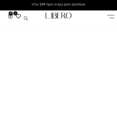
משלוחים חינם
בקנייה מעל 299 ש”ח
0
0