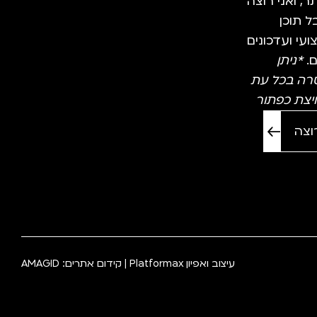
, ואני רוצה
 תוכן
עי ועדכונים
ם.
*ניתן
רה בכל עת
יצת כפתור
עיצוב ואפיון
Platformax
| קידום אתרים:
AMAGID