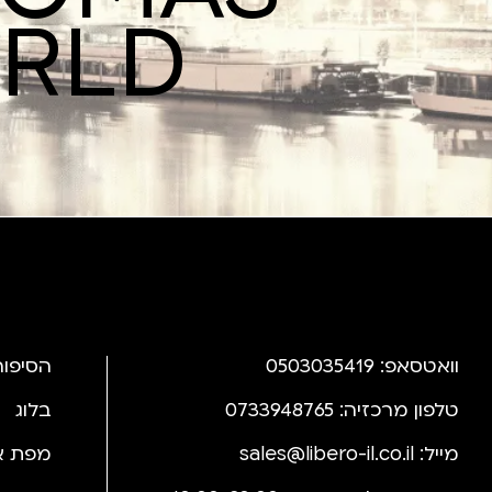
ORLD
וואטסאפ: 0503035419
הסיפור
טלפון מרכזיה: 0733948765
בלוג
מייל:
sales@libero-il.co.il
מפת א