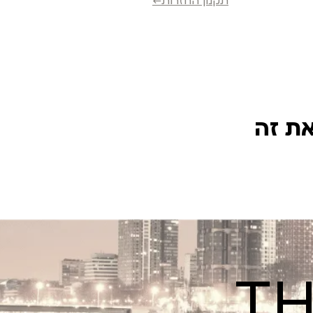
תקנון החזרות←
את זה
TH