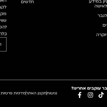
האתר
יון במידע
חדשים
לאישה
לקבל
מקצו
לגבר
שווי
ם
להס
בלח
וקרה
ר עוקבים אחרינו?
נגישות
תקנון האתר
מדיניות פרטיות