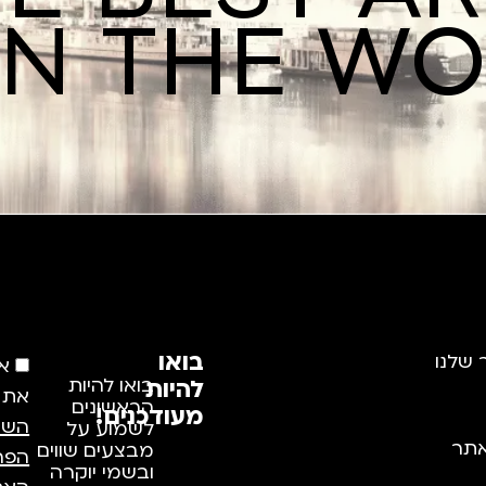
IN THE W
בואו
 שלנו
א
להיות
בואו להיות
את
הראשונים
מעודכנים!
השי
לשמוע על
תר
מבצעים שווים
הפר
ובשמי יוקרה