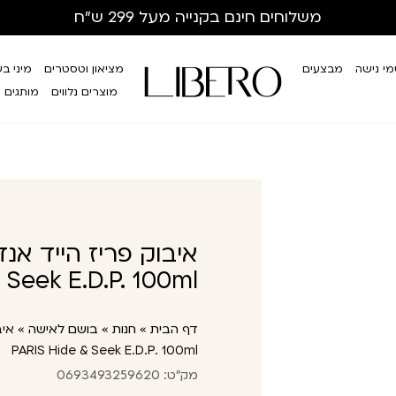
משלוחים חינם
בקנייה מעל 299 ש”ח
י נישה
מבצעים
מציאון וטסטרים
מיני ב
מוצרים נלווים
מותגים
 Seek E.D.P. 100ml
דף הבית
»
חנות
»
בושם לאישה
»
PARIS Hide & Seek E.D.P. 100ml
מק"ט: 0693493259620