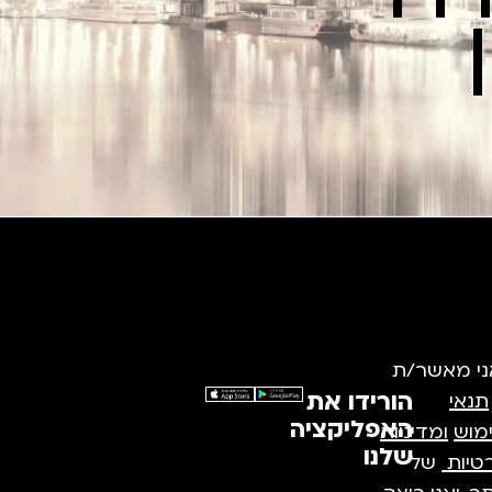
ני מאשר/ת
הורידו את
תנאי
האפליקציה
מוש
ומדיניות
שלנו
טיות
של