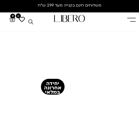
משלוחים חינם
בקנייה מעל 299 ש”ח
0
0
יחידה
אחרונה
במלאי