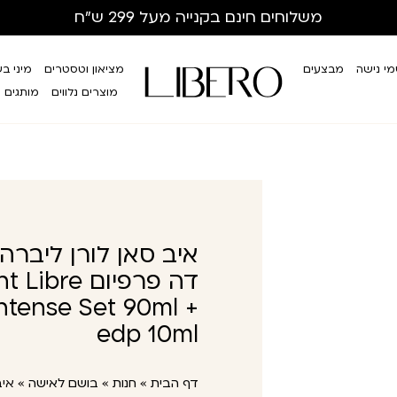
משלוחים חינם
בקנייה מעל 299 ש”ח
י נישה
מבצעים
מציאון וטסטרים
מיני ב
מוצרים נלווים
מותגים
איב סאן לורן ליברה
דה פרפיום e
ntense Set 90ml +
edp 10ml
דף הבית
»
חנות
»
בושם לאישה
»
איב