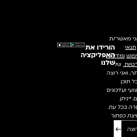
ני מאשר/ת
הורידו את
תנאי
האפליקציה
מוש
ומדיניות
שלנו
טיות
של
, ואני רוצה
 תוכן
עי ועדכונים
ם.
*ניתן
רה בכל עת
יצת כפתור