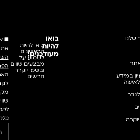
בואו
 שלנו
א
להיות
בואו להיות
את
הראשונים
מעודכנים!
השי
לשמוע על
תר
מבצעים שווים
הפר
ובשמי יוקרה
האתר
יון במידע
חדשים
לאישה
לקבל
מקצו
לגבר
שווי
ם
להס
בלח
וקרה