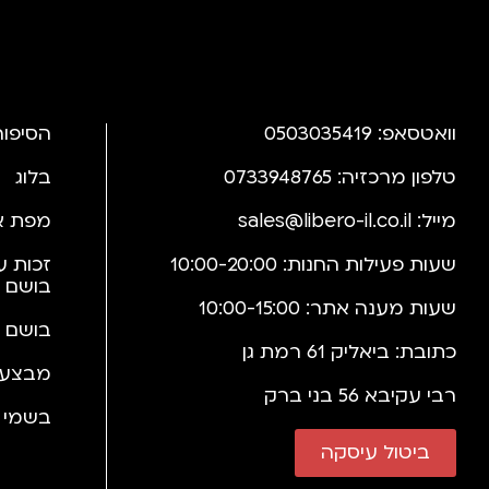
וואטסאפ: 0503035419
הסיפור
טלפון מרכזיה: 0733948765
בלוג
מייל:
sales@libero-il.co.il
מפת א
שעות פעילות החנות: 10:00-20:00
זכות ע
בושם 
שעות מענה אתר: 10:00-15:00
בושם 
כתובת: ביאליק 61 רמת גן
מבצעי
רבי עקיבא 56 בני ברק
בשמי י
ביטול עיסקה