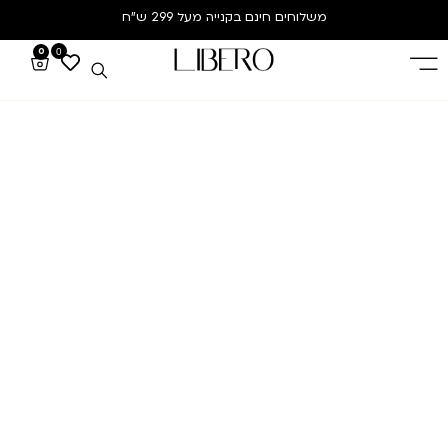
משלוחים חינם
בקנייה מעל 299 ש”ח
0
0