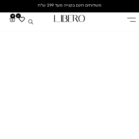
משלוחים חינם
בקנייה מעל 299 ש”ח
0
0