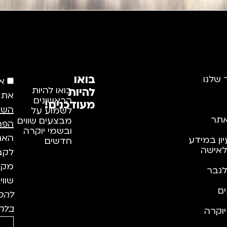
בואו
 שלנו
א
להיות
בואו להיות
את
הראשונים
מעודכנים!
השי
לשמוע על
תר
מבצעים שווים
הפר
ובשמי יוקרה
האתר
יון במידע
חדשים
לאישה
לקבל
מקצו
לגבר
שווי
ם
להס
בלח
וקרה