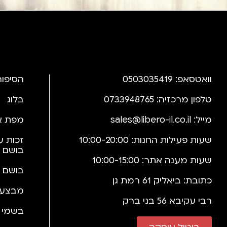
וואטסאפ: 0503035419
הסיפור
טלפון מרכזיה: 0733948765
בלוג
מייל:
sales@libero-il.co.il
מפת א
שעות פעילות החנות: 10:00-20:00
זכות ע
בושם 
שעות מענה אתר: 10:00-15:00
בושם 
כתובת: ביאליק 61 רמת גן
מבצעי
רבי עקיבא 56 בני ברק
בשמי י