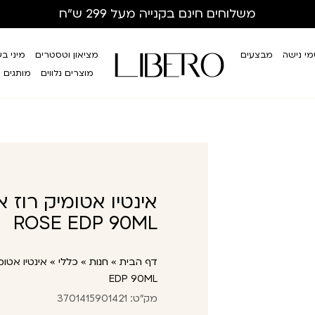
משלוחים חינם
בקנייה מעל 299 ש”ח
י נישה
מבצעים
מציאון וטסטרים
מיני ב
מוצרים נלווים
מותגים
ROSE EDP 90ML
דף הבית
»
חנות
»
כללי
»
EDP 90ML
מק"ט: 3701415901421