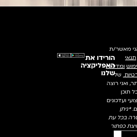
ני מאשר/ת
הורידו את
תנאי
האפליקציה
מוש
ומדיניות
שלנו
טיות
של
, ואני רוצה
 תוכן
עי ועדכונים
ם.
*ניתן
רה בכל עת
יצת כפתור