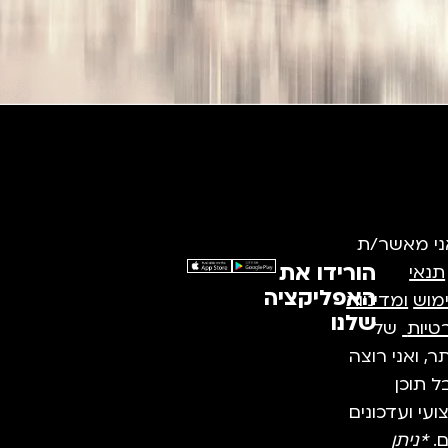
ני מאשר/ת
הורידו את
תנאי
האפליקציה
מוש
ומדיניות
שלנו
טיות
של
, ואני רוצה
 תוכן
עי ועדכונים
ם.
*ניתן