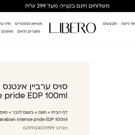
משלוחים חינם
בקנייה מעל 299 ש”ח
י נישה
מבצעים
מציאון וטסטרים
מיני ב
מוצרים נלווים
מותגים
e pride EDP 100ml
דף הבית
»
חנות
»
בושם לגבר
»
arabian intense pride EDP 100ml
מק"ט: 6295124031199