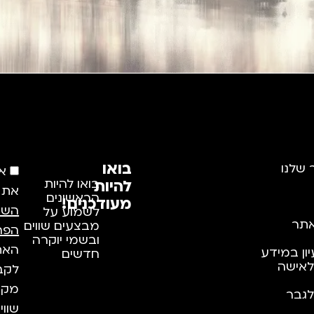
בואו
 שלנו
א
להיות
בואו להיות
את
הראשונים
מעודכנים!
השי
לשמוע על
תר
מבצעים שווים
הפר
ובשמי יוקרה
האתר
יון במידע
חדשים
לאישה
לקבל
מקצו
לגבר
שווי