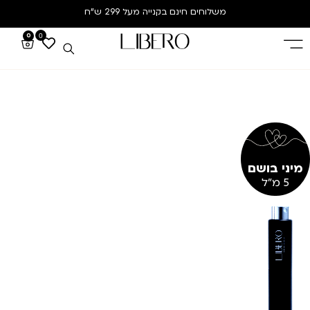
משלוחים חינם
בקנייה מעל 299 ש”ח
0
0
מיני בושם
5 מ"ל