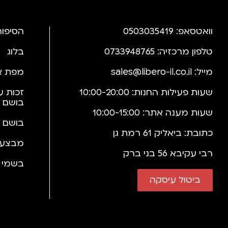
וואטסאפ: 0503035419
הסיפור
טלפון מרכזיה: 0733948765
בלוג
מייל:
sales@libero-il.co.il
מפת א
שעות פעילות החנות: 10:00-20:00
זכות ע
בושם 
שעות מענה אתר: 10:00-15:00
בושם 
כתובת: ביאליק 61 רמת גן
מבצעי
רבי עקיבא 56 בני ברק
בשמי י
ביטול עיסקה