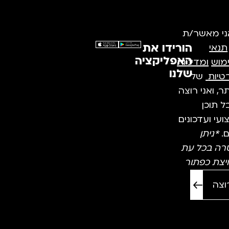
ני מאשר/ת
הורידו את
תנאי
האפליקציה
מוש
ומדיניות
שלנו
טיות
של
, ואני רוצה
 תוכן
עי ועדכונים
ם.
*ניתן
רה בכל עת
יצת כפתור