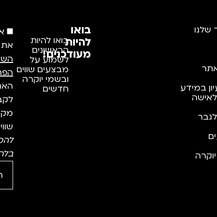
בואו
 שלנו
א
להיות
בואו להיות
את
הראשונים
מעודכנים!
השי
לשמוע על
תר
מבצעים שווים
הפר
ובשמי יוקרה
האתר
יון במידע
חדשים
לאישה
לקבל
מקצו
לגבר
שווי
ם
להס
בלח
וקרה