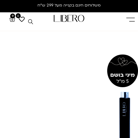
משלוחים חינם
בקנייה מעל 299 ש”ח
0
0
מיני בושם
5 מ"ל