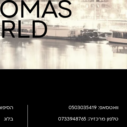
ROMAS
ORLD
וואטסאפ: 0503035419
הסיפור
טלפון מרכזיה: 0733948765
בלוג