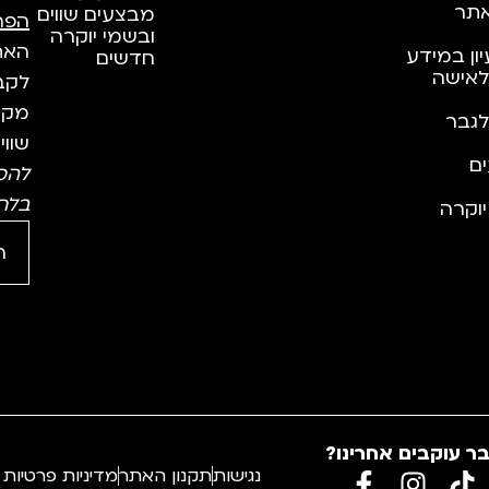
תר
מבצעים שווים
הפר
ובשמי יוקרה
האתר
יון במידע
חדשים
לאישה
לקבל
מקצו
לגבר
שווי
ם
להס
בלח
וקרה
ר עוקבים אחרינו?
נגישות
תקנון האתר
מדיניות פרטיות