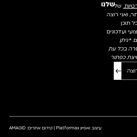
שלנו
טיות
של
, ואני רוצה
 תוכן
עי ועדכונים
ם.
*ניתן
רה בכל עת
יצת כפתור
עיצוב ואפיון
Platformax
| קידום אתרים:
AMAGID