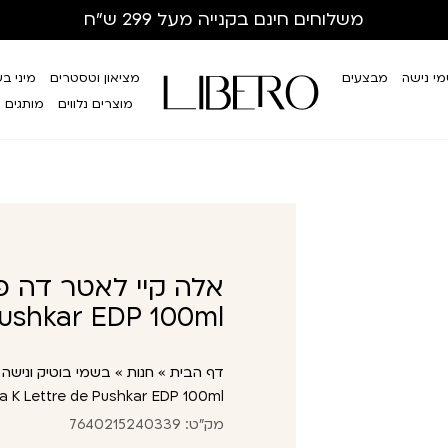
משלוחים חינם
בקנייה מעל 299 ש”ח
י נישה
מבצעים
מציאון וטסטרים
מיני ב
מוצרים נלווים
מותגים
Pushkar EDP 100ml
דף הבית
»
חנות
»
בשמי בוטיק ונישה
»
la K Lettre de Pushkar EDP 100ml
מק"ט: 7640215240339