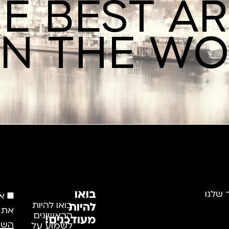
E BEST A
IN THE W
בואו
 שלנו
א
להיות
בואו להיות
את
הראשונים
מעודכנים!
השי
לשמוע על