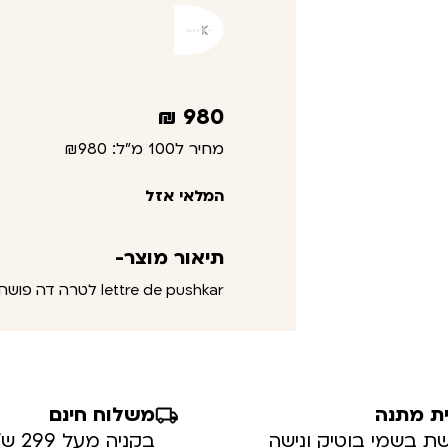
₪
980
מחיר ל100 מ"ל:
₪980
המלאי אזל
תיאור מוצר-
lettre de pushkar לטרה דה פושחר
ת מתנה
משלוח חינם
ת בשמי בוטיק ונישה
בקניה מעל 299 ש”ח