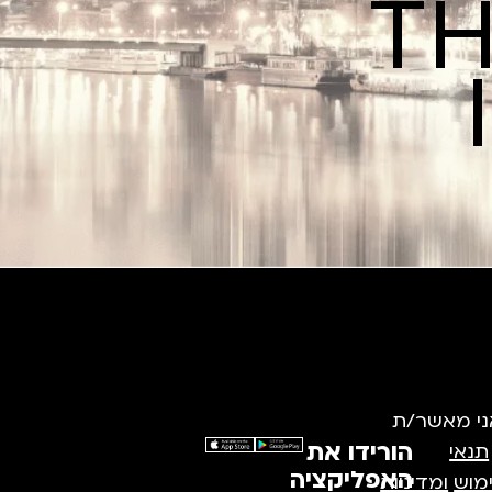
TH
ני מאשר/ת
הורידו את
תנאי
האפליקציה
מוש
ומדיניות