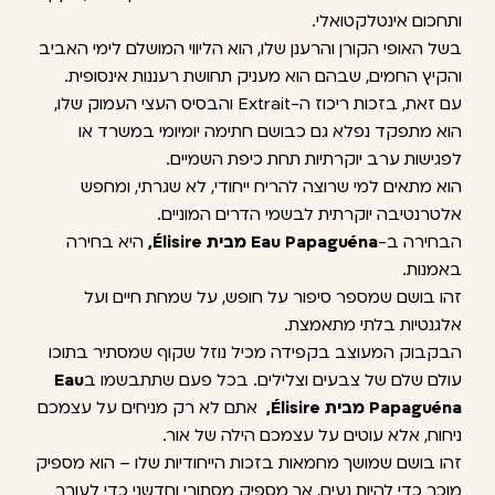
ותחכום אינטלקטואלי.
בשל האופי הקורן והרענן שלו, הוא הליווי המושלם לימי האביב
והקיץ החמים, שבהם הוא מעניק תחושת רעננות אינסופית.
עם זאת, בזכות ריכוז ה-Extrait והבסיס העצי העמוק שלו,
הוא מתפקד נפלא גם כבושם חתימה יומיומי במשרד או
לפגישות ערב יוקרתיות תחת כיפת השמיים.
הוא מתאים למי שרוצה להריח ייחודי, לא שגרתי, ומחפש
אלטרנטיבה יוקרתית לבשמי הדרים המוניים.
הבחירה ב-
Eau Papaguéna מבית Élisire,
היא בחירה
באמנות.
זהו בושם שמספר סיפור על חופש, על שמחת חיים ועל
אלגנטיות בלתי מתאמצת.
הבקבוק המעוצב בקפידה מכיל נוזל שקוף שמסתיר בתוכו
עולם שלם של צבעים וצלילים. בכל פעם שתתבשמו ב
Eau
Papaguéna מבית Élisire,
אתם לא רק מניחים על עצמכם
ניחוח, אלא עוטים על עצמכם הילה של אור.
זהו בושם שמושך מחמאות בזכות הייחודיות שלו – הוא מספיק
מוכר כדי להיות נעים, אך מספיק מסתורי וחדשני כדי לעורר