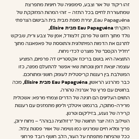
זהו ריקוד של אור וצבע, סימפוניה של חיוניות מתפרצת
שמתעוררת לחיים בכל התזה – זוהי המהות המזוקקת של
Eau Papaguéna, יצירת מופת מבית בית הבישום הצרפתי
היוקרתי
Eau Papaguéna מבית Élisire,
נולד מתוך חזונו של פרנק זלצוודל, אמן של צבע וריח, שביקש
לתרגם את הדמות המיתולוגית והתוססת של פאפאגנה מתוך
"חליל הקסם" של מוצרט לכדי ניחוח.
התוצאה היא בושם בריכוז אקסטרייט דה פרפיום, המציע
עוצמה יוצאת דופן ונוכחות שאי אפשר להתעלם ממנה, כזו
המשלבת בין רעננות קריסטלית לעומק חושני ומתוחכם.
כבר מהרגע הראשון,
Eau Papaguéna מבית Élisire,
מכה
בחושים עם פרץ של אנרגיה טהורה.
התווים העליונים הם חגיגה של הדרים וצמחי מרפא: אשכולית
מרירה-מתוקה, ברגמוט איטלקי ולימון מתמזגים עם רעננות
קרירה של נענע, בזיליקום וטרגון.
השילוב הזה יוצר תחושה של "רזולוציה גבוהה" – ניחוח ירוק,
פריך ומלא חיים שמרגיש כמו נשימה של אוויר פסגות צלול.
ככל שהניחוח מתפתח על העור, הלב חושף רובד פרחוני