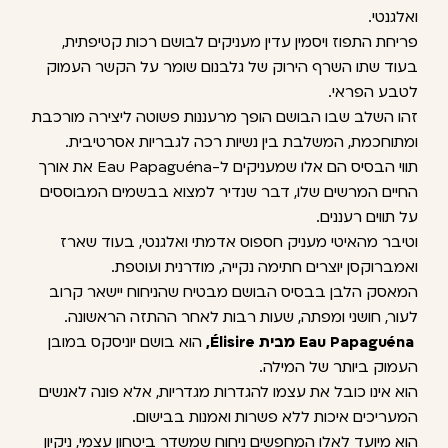
ואלגנטי.
פריחת התפוז ויסמין עדין מעניקים לבושם רכות קטיפתית,
בעוד שתו השרף הירוק של גלבנום שומר על הקשר העמוק
לטבע הפראי.
זהו השלב שבו הבושם הופך מרעננות פשוטה ליצירה מורכבת
ומתוחכמת, המשלבת בין נשיות רכה לגבריות אסרטיבית.
תווי הבסיס הם אלו שמעניקים ל-Eau Papaguéna את אורך
החיים המרשים שלו, דבר שנדיר למצוא בבשמים המבוססים
על תווים רעננים.
וטיבר מהאיטי מעניק חספוס אדמתי ואלגנטי, בעוד שארז
ואמברוקסן יוצרים חתימה נקייה, מודרנית ועוטפת.
המאסק הלבן בבסיס הבושם מבטיח שהניחוח יישאר קרוב
לעור, חושני ומפתה, שעות רבות לאחר ההתזה הראשונה.
Eau Papaguéna מבית Élisire,
הוא בושם יוניסקס במובן
העמוק ביותר של המילה.
הוא אינו כובל את עצמו להגדרות מגדריות, אלא פונה לאנשים
המעריכים איכות ללא פשרות ואמנות בבישום.
הוא מיועד לאלו המחפשים ניחוח שמשדר ביטחון עצמי, ניקיון