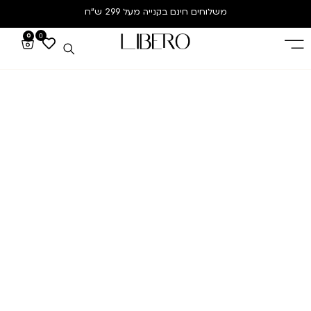
משלוחים חינם
בקנייה מעל 299 ש”ח
0
0