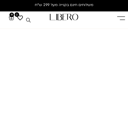
משלוחים חינם
בקנייה מעל 299 ש”ח
0
0