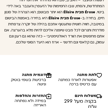
לעונות המעבר – האביב, שבו הוא מהדהד את הפריחה
המתחדשת, והסתיו, שבו החמימות של הזעפרן והענבר באה לידי
ביטוי.
Érose מבית Élisire
הוא יותר מבושם; הוא הצהרה של סגנון
חיים. בחירה ב-
Érose מבית Élisire
היא בחירה באמנות הבישום
במיטבה, חוויה חושית שתעטוף אתכם בהילה של יוקרה צרפתית
מודרנית ותגרום לכל מבט שיופנה אליכם להיות מלא בהערצה. אם
אתם מחפשים את הוורד האולטימטיבי – כזה שהוא גם רענן וגם
עמוק, גם קלאסי וגם חדשני – ארוז הוא היעד הסופי שלכם.
לתת מתנה
דוגמית מתנה
אפשרות לארוז כמתנה
ברכישת בשמי בוטיק
עם כרטיס ברכה
ונישה
משלוח חינם
החזרות והחלפות
בקניה מעל 299
במידה ולא נפתחה
האריזה
ש”ח