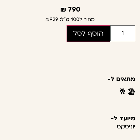
₪
790
מחיר ל100 מ"ל:
₪929
הוסף לסל
מתאים ל-
🥂
🏖️
מיועד ל-
יוניסקס