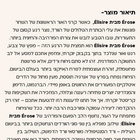
תיאור מוצר-
Érose מבית Élisire,
כאשר קרני האור הראשונות של השחר
פוגשות את עלי הכותרת הטלולים של הוורד, נוצר רגע קסום של
התעוררות, שבו הטבע לובש את צורתו המרהיבה והחיונית ביותר.
Érose מבית Élisire
הוא תמצית של הרגע הזה – מפץ של צבע,
רגש ואור שנלכד בתוך בקבוק יוקרתי, ומזמין אתכם למסע אל לב
התשוקה המודרנית. זהו לא סתם ניחוח ורדים, אלא פרשנות
מחשמלת, זוהרת ועוצמתית לפרח האייקוני ביותר בעולם הבישום.
הניחוח נפתח בפרץ של אנרגיה תוססת, מעין מחול של הדרים
איטלקיים המעוררים את החושים באופן מיידי. הברגמוט, הלימון
והמנדרינה יוצרים פתיחה רעננה וצלולה, המזכירה את השקיפות של
קריסטל יוקרתי. אך אל תתנו לרעננות הזו להטעות אתכם – זוהי רק
ההקדמה ליצירה עמוקה ומורכבת הרבה יותר. ככל שהניחוח
מתפתח על העור, נחשף הלב הפועם והמרהיב של
Érose מבית
Élisire
: שילוב מופלא בין שני סוגי הוורדים הנחשקים ביותר בבישום
העילית – ורד הסנטיפוליה מוורסאי וורד הדמשק. השילוב בין
השניים יוצר חוויה פרחונית עשירה, קטיפתית. הוורד כאן אינו מאובק