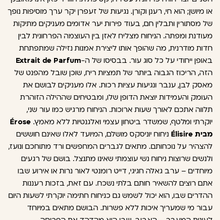
או מיושן; הוא חי, רענן וקורן. נגיעות של זעפרן יקר ערך מוסיפות נופך
של מסתורין ותבלין חם, בעוד פירות יער אדומים מעניקים מתיקות
מעודנת ומפתה. הניחוח מצליח לאזן בין העוצמה הפרחונית לבין
חדות מודרנית, מה שהופך אותו ליצירת אמנות נזילה שמתפתחת
באופן ייחודי על כל סוג עור. בבסיסו של ה-
Extrait de Parfum
הזה, הריכוז הגבוה ביותר של תמציות ריח, שוכן שובל מהפנט של
מאסק לבן, ענבר ונגיעות עציות רכות. אלו מעניקים לבושם את
העומק והעמידות יוצאת הדופן שלו, ומבטיחים שההילה הזוהרת
תלווה אתכם לאורך שעות ארוכות. הניחוח מרגיש כמו עור שני,
יוקרתי ומלטף, שמשדר ביטחון עצמי ואלגנטיות ללא מאמץ.
Érose
מבית Élisire
ניחוח יוניסקס מושלם, המיועד לאלו שאינם חוששים
להצהיר על נוכחותם. מתאים לגברים המחפשים ורד מתוחכם ונועז,
ולנשים שרוצות ניחוח נשי עוצמתי שאינו מתנצל. בושם של רגעים
מיוחדים – ערב גאלה חגיגי, דייט רומנטי לאור נרות או אירוע שבו
אתם רוצים להשאיר חותם בלתי נשכח. עם זאת, בזכות רעננות
ההדרים שבו, הוא יכול לשמש גם כניחוח חתימה יוקרתי לשעות היום
עבור מי שמעריך איכות ללא פשרות. הבושם מתאים במיוחד