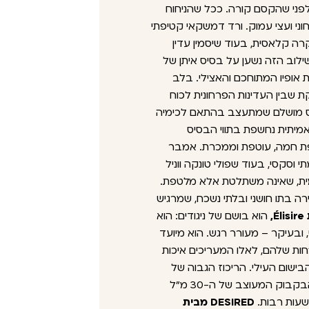
פני שהקסם קורה. ככל שהניחוח
ני ועצי עמוק. ורד דמשקאי קטיפתי
קרה קלאסית, בעוד שיסמין עדין
ילוב הזה נשען על בסיס איתן של
 אופיו המתוחכם והאצילי. בלב
 שבין העדינות הפרחונית לכוח
סקס מושלם שמתעצב בהתאם לכימיה
אמיתית נחשפת בתווי הבסיס
פת חמה, עוטפת וממכרת. אמבר
 וסקסי, בעוד שפולי טונקה ווניל
ית, שאינה משתלטת אלא מלטפת.
ים את היצירה בתו חושני ובלתי נשכח, שמרגיש
הוא בושם של ניגודים: הוא
, ובעיקר – מעורר רגש. הוא מיועד
חות שלהם, לאלו המעריכים איכות
ישום העילי. הריכוז הגבוה של
תמציות הריח מבטיח שכל טיפה מהבקבוק המעוצב של ה-30 מ"ל
עות רבות.
DESIRED מבית