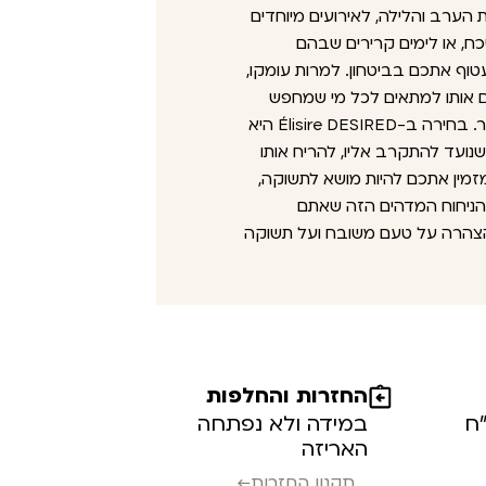
הערב והלילה, לאירועים מיוחדים
ח, או לימים קרירים שבהם
וף אתכם בביטחון. למרות עומקו,
ים אותו למתאים לכל מי שמחפש
ניחוח חתימה ייחודי, ללא קשר למגדר. בחירה ב-Élisire DESIRED היא
שנועד להתקרב אליו, להריח אותו
זמין אתכם להיות מושא לתשוקה,
 הניחוח המדהים הזה שאתם
 הצהרה על טעם משובח ועל תשוקה
החזרות והחלפות
במידה ולא נפתחה
האריזה
תקנון החזרות←