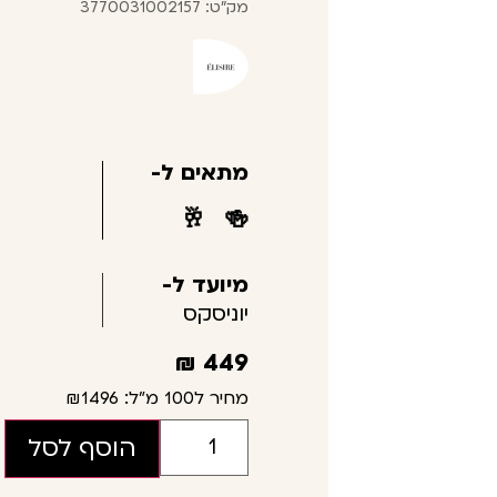
מק"ט: 3770031002157
מתאים ל-
🥂
🍻
מיועד ל-
יוניסקס
₪
449
מחיר ל100 מ"ל:
₪1496
הוסף לסל