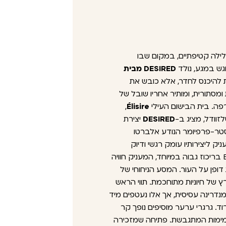
ילה קטיפתיים, במקום שבו
ש במגע, נולד
DESIRED מבית
ת להיכנס לחדר, אלא כובש את
מסתורית, ומותיר אחריו שובל של
רפה. בית הבישום העילי
Élisire
,
זוודל, מציג ב-
DESIRED
יצירת
טר-פרפיומר הנודע אלברטו
ניק ליצירותיו עומק רגשי ודיוק
אסתטי, יצר כאן Extrait de Parfum בריכוז גבוה במיוחד, המעניק חוויה
דופן על העור. המסע הניחוחי של
 של חיוניות מתוחכמת. תווי הראש
נדרינה עסיסית, אך אלו נעטפים מיד
ד. גרגרי ערער מוסיפים נופך קר
מימות המתגבשת. פתיחה שמזכירה