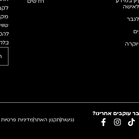
יון במידע
חדשים
לאישה
לקבל
מקצו
לגבר
שווי
ם
להס
בלח
וקרה
ר עוקבים אחרינו?
נגישות
תקנון האתר
מדיניות פרטיות