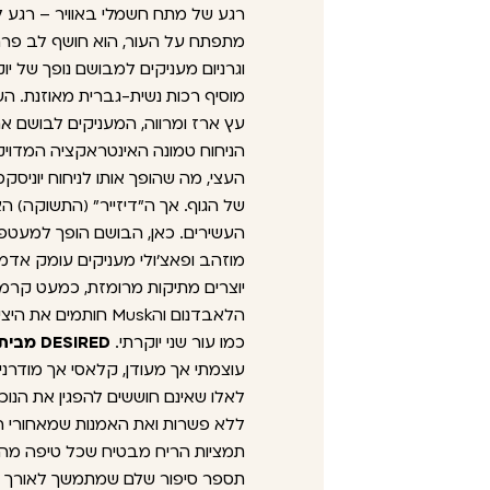
רגע של מתח חשמלי באוויר – רגע ל
מתפתח על העור, הוא חושף לב פרחו
וגרניום מעניקים למבושם נופך של יו
מוסיף רכות נשית-גברית מאוזנת. הש
עץ ארז ומרווה, המעניקים לבושם את
הניחוח טמונה האינטראקציה המדויקת
העצי, מה שהופך אותו לניחוח יוני
של הגוף. אך ה"דיזייר" (התשוקה) ה
העשירים. כאן, הבושם הופך למעט
מוזהב ופאצ'ולי מעניקים עומק אדמתי
יוצרים מתיקות מרומזת, כמעט קרמ
הלאבדנום והMusk חותמ
כמו עור שני יוקרתי.
DESIRED מבית Élisire,
עוצמתי אך מעודן, קלאסי אך מודרני
לאלו שאינם חוששים להפגין את הנוכ
ללא פשרות ואת האמנות שמאחורי הב
תספר סיפור שלם שמתמשך לאורך ש