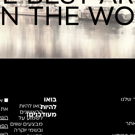
IN THE W
בואו
 שלנו
א
להיות
בואו להיות
את
הראשונים
מעודכנים!
השי
לשמוע על
תר
מבצעים שווים
הפר
ובשמי יוקרה
האתר