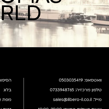
ORLD
וואטסאפ: 0503035419
הסיפור
טלפון מרכזיה: 0733948765
בלוג
מייל:
sales@libero-il.co.il
מפת א