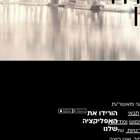
ני מאשר/ת
הורידו את
תנאי
האפליקציה
מוש
ומדיניות
שלנו
טיות
של
, ואני רוצה