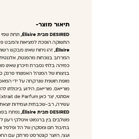
תיאור מוצר-
DESIRED מבית Élisire,
תחת שמי ל
התשוקה הופכת למציאות והמבט פוג
Élisire,
זהו ניחוח שאינו מבקש רשו
המרחב בנוכחות מהפנטת, אלגנטית ו
כמיהה בלתי נסברת וזיכרון שאינו מ
בניצוחו של המנהל האמנותי פרנק סל
מופת חושנית שנרקחה על ידי המאס
מורייאס. מורייאס, הידוע ביכולתו להע
עשירה, רב-שכבתית ועמידות יוצאת 
DESIRED מבית Élisire,
נפתח בפרץ
משלבים בין ברגמוט איטלקי רענן למ
בתיבול חם ומסקרן של הל ופלפל ורו
ועצי, היוצר קונטרסט מרתק עם הח