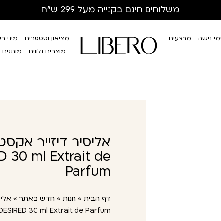
משלוחים חינם
בקנייה מעל 299 ש”ח
י נישה
מבצעים
מציאון וטסטרים
מיני ב
מוצרים נלווים
מותגים
אליסיר דיזייר אקסט
D 30 ml Extrait de
Parfum
דף הבית
»
חנות
»
חדש באתר
»
אליס
e DESIRED 30 ml Extrait de Parfum