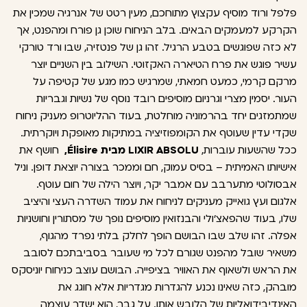
פלפל ורוד מוסיף עקצוץ מתוחכם, מעין רטט של אנרגיה שמכין את
הקרקע למעמקים הבאים. בלב הניחוח שוכן גן פורח ומהפנט, אך
לא כזה שפוגשים בטבע הרגיל. זהו גן של פנטזיה, שבו ורד טורקי
עשיר פוגש את פרח הטיארה האקזוטי. השילוב בין השניים יוצר
מרקם קרמי, כמעט חמאתי, שמרגיש כמו מגע של קטיפה על
העור. יסמין מצרי וגרניום מוסיפים רובד נוסף של נשיות וגבריות
שמתמזגים יחד בהרמוניה מוחלטת, בעוד ההליוטרופ מעניק ניחוח
שקדי עדין שעוטף את הקומפוזיציה במתיקות מאופקת ויוקרתית.
ככל שהשעות עוברות,
LIXIR ABSOLU מבית Élisire,
חושף את
אישיותו האמיתית – בסיס עמוק, חם וממכר בצורה יוצאת דופן. וניל
אבסולוטי מתערבב עם אמבר יקר, ויוצר הילה של חום עוטף.
אלגום ועץ גואייק מעניקים לניחוח את עמוד השדרה העצי והיציב
שלו, בעוד שהפאצ'ולי והבנזואין מוסיפים נופך של מסתורין וחושניות
אפלה. זהו שלב שבו הבושם הופך לחלק בלתי נפרד מהגוף,
משאיר שובל מהפנט שגורם לכל מי שעובר בסביבתכם לסובב
את הראש ולשאוף את האוויר בציפייה. הבושם עוצב כניחוח יוניסקס
מובהק, כזה שאינו נכנע להגדרות מגדריות אלא חוגג את
האינדיבידואליות של הלובש אותו. על גבר, הוא ישדר עוצמה