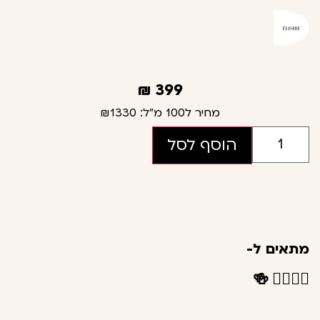
₪
399
מחיר ל100 מ"ל:
₪1330
הוסף לסל
מתאים ל-
🍻
👩‍❤️‍💋‍👨