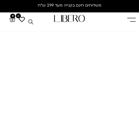
משלוחים חינם
בקנייה מעל 299 ש”ח
0
0