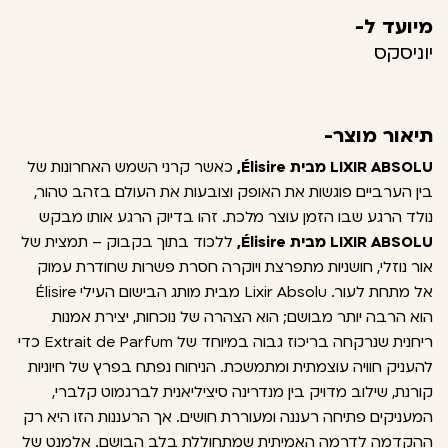
מיועד ל-
יוניסקס
תיאור מוצר-
LIXIR ABSOLU מבית Élisire,
כאשר קרני השמש האחרונות של
בין הערביים פוגשות את האופק וצובעות את העולם בזהב טהור,
נולד הרגע שבו הזמן עוצר מלכת. זהו בדיוק הרגע אותו מבקש
LIXIR ABSOLU מבית Élisire,
ללכוד בתוך בקבוק – תמצית של
אור נוזלי, חושניות מתפרצת ויוקרה חסרת פשרות שחודרת עמוק
אל מתחת לעור. Lixir Absolu מבית מותג הבישום העילי Élisire
הוא הרבה יותר מבושם; הוא הצהרה של נוכחות, יצירת אמנות
ריחנית שנרקחה בריכוז גבוה במיוחד של Extrait de Parfum כדי
להעניק חוויה עוצמתית ומתמשכת. הניחוח נפתח בפרץ של חיוניות
קורנת, שילוב מדויק בין מנדרינה סיציליאנית לברגמוט קלברי,
המעניקים פתיחה רעננה ומעוררת חושים. אך הרעננות הזו היא רק
ההקדמה לדרמה האמיתית שמתחוללת בלב הבושם. אלמנט של