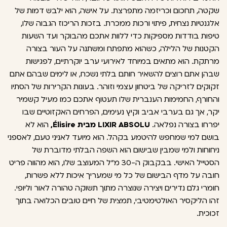
שקטה, תחכום וכריזמה מתפרצת. על אישה, הוא ילבש דמות של
אלגנטיות נצחית, פיתוי ורכות ממכרת. בזכות הריכוז הגבוה שלו,
טיפות בודדות מספיקות כדי ללוות אתכם מהבוקר ועד השעות
הקטנות של הלילה, כשהוא מתפתח ומשתנה על העור בצורה
מרתקת. הוא מתאים במיוחד לאירועי ערב יוקרתיים, לפגישות
שבהן אתם רוצים להשאיר חותם בלתי נשכח, או לימים שבהם אתם
זקוקים לזריקה של ביטחון עצמי וזוהר. בעונות הקרירות של הסתיו
והחורף, החמימות הענברית שלו תעטוף אתכם כמו מעיל קשמיר
יקר, אך גם בערבי אביב וקיץ נעימים, הפרחים האקזוטיים שבו
יפרחו בצורה נפלאה.
LIXIR ABSOLU מבית Élisire,
הוא לא
בושם למי שמחפש להיטמע בקהל. הוא מיועד לאניני טעם, לאספני
ניחוחות ולמי שמבין שבישום הוא השפה הבלתי מדוברת של
הסטייל האישי. בבקבוק ה-30 מ"ל המעוצב שלו, הוא מהווה פריט
חובה על מדף הבישום של כל מי שמעריך איכות ללא פשרות,
חומרי גלם נדירים ויצירה שנוצרה מתוך תשוקה טהורה לאור וליופי.
זהו הליקסיר האולטימטיבי, תמצית של חיים טובים הכלואה בתוך
זכוכית.