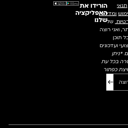
הורידו את
תנאי
האפליקציה
מוש
ומדיניות
שלנו
טיות
של
, ואני רוצה
 תוכן
עי ועדכונים
ם.
*ניתן
רה בכל עת
יצת כפתור