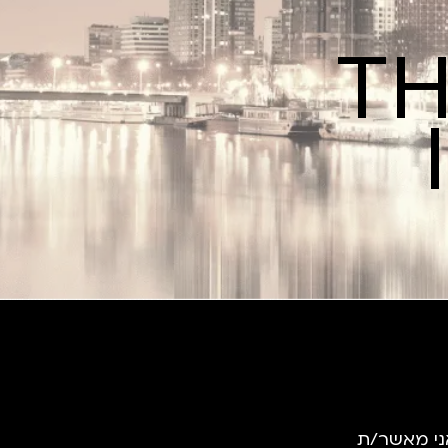
TH
ני מאשר/ת