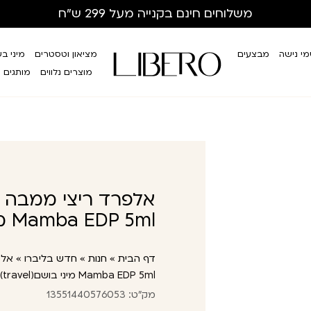
משלוחים חינם
בקנייה מעל 299 ש”ח
י נישה
מבצעים
מציאון וטסטרים
מיני ב
מוצרים נלווים
מותגים
Mamba EDP 5ml מיני בושם(travel)
דף הבית
»
חנות
»
חדש בליברו
»
Mamba EDP 5ml מיני בושם(travel)
מק"ט: 13551440576053