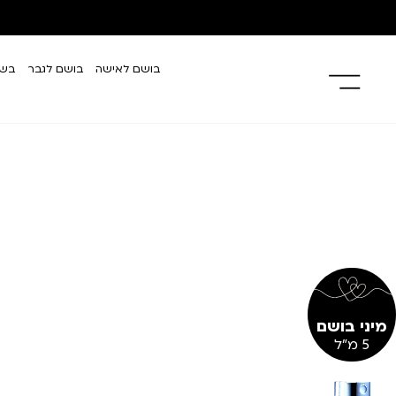
בושם לאישה
בושם לגבר
בשמ
מיני בושם
5 מ"ל