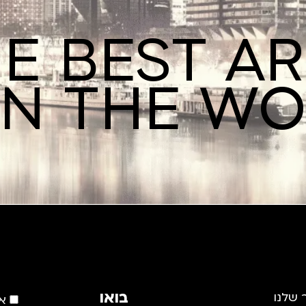
E BEST A
IN THE W
בואו
 שלנו
א