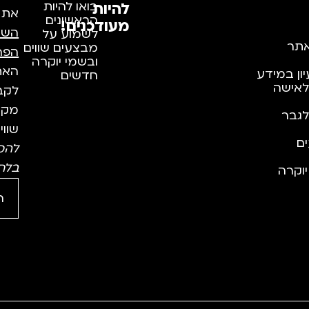
להיות
בואו להיות
את
הראשונים
מעודכנים!
השי
לשמוע על
תר
מבצעים שווים
הפר
ובשמי יוקרה
האתר
יון במידע
חדשים
לאישה
לקבל
מקצו
לגבר
שווי
ם
להס
בלח
וקרה