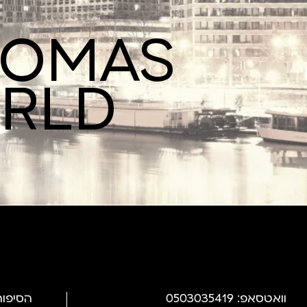
ROMAS
ORLD
וואטסאפ: 0503035419
הסיפור