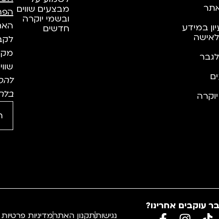
תר
מבצעים שווים
הפר
ובשמי יוקרה
האתר
יון במידע
חדשים
לאישה
לקבל
מקצו
לגבר
שווי
ם
להס
בלח
וקרה
ר עוקבים אחרינו?
נגישות
תקנון האתר
מדיניות פרטיות