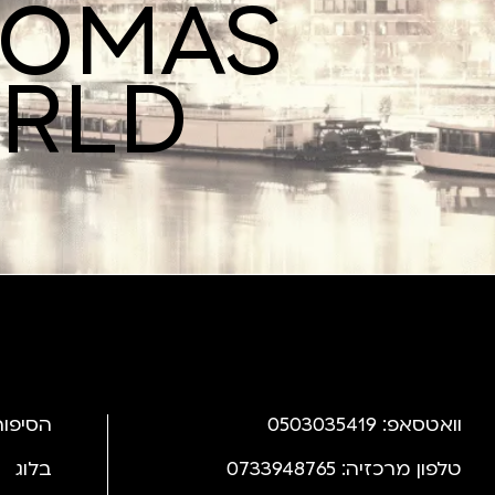
ROMAS
ORLD
וואטסאפ: 0503035419
הסיפור
טלפון מרכזיה: 0733948765
בלוג