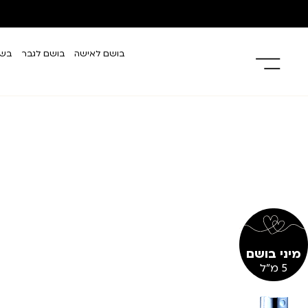
בושם לאישה
בושם לגבר
בשמ
מיני בושם
5 מ"ל