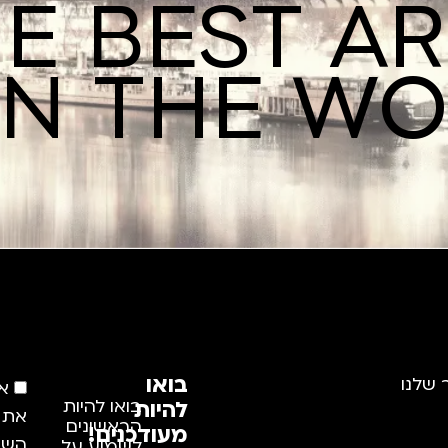
E BEST A
IN THE W
בואו
 שלנו
א
להיות
בואו להיות
את
הראשונים
מעודכנים!
השי
לשמוע על