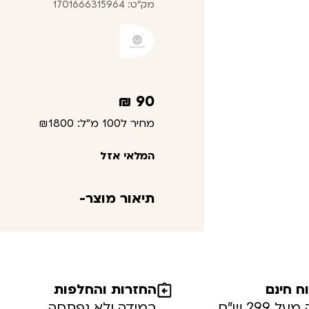
מק"ט: 1701666315964
₪
90
מחיר ל100 מ"ל:
₪1800
המלאי אזל
תיאור מוצר-
 חינם
החזרות והחלפות
ל 299 ש”ח
במידה ולא נפתחה