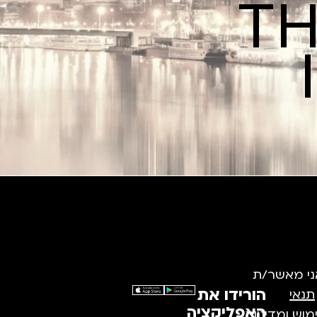
TH
ני מאשר/ת
הורידו את
תנאי
האפליקציה
מוש
ומדיניות