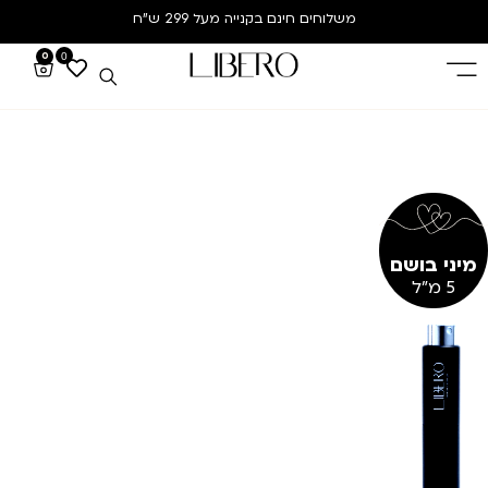
משלוחים חינם
בקנייה מעל 299 ש”ח
0
0
מיני בושם
5 מ"ל