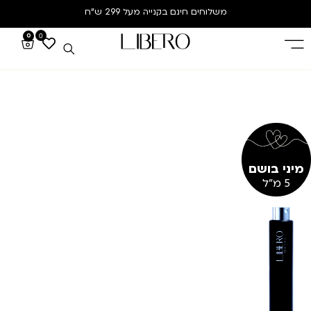
משלוחים חינם
בקנייה מעל 299 ש”ח
0
0
מיני בושם
5 מ"ל