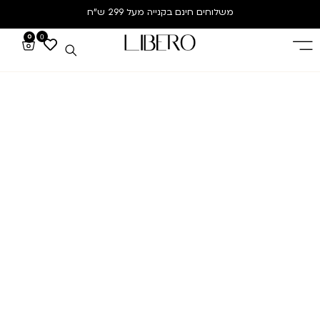
משלוחים חינם
בקנייה מעל 299 ש”ח
0
0