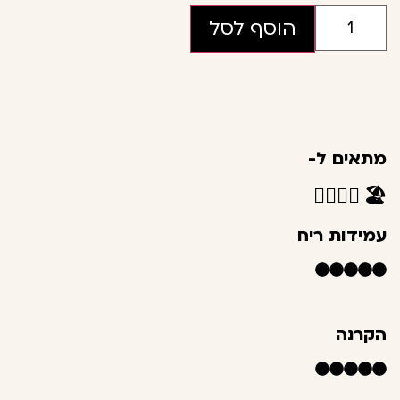
הוסף לסל
מתאים ל-
👩‍❤️‍💋‍👨
🏖️
עמידות ריח
הקרנה