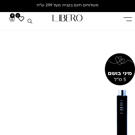
משלוחים חינם
בקנייה מעל 299 ש”ח
0
0
מיני בושם
5 מ"ל