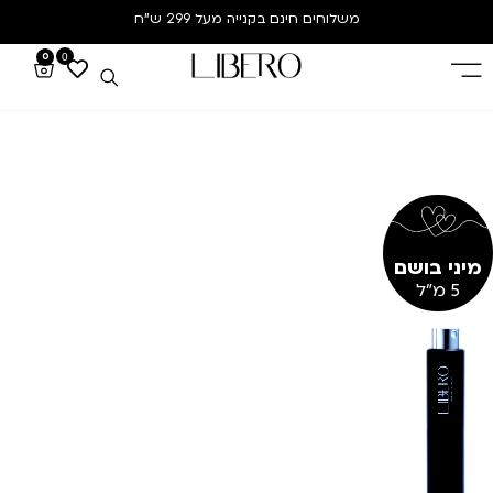
משלוחים חינם
בקנייה מעל 299 ש”ח
0
0
מיני בושם
5 מ"ל