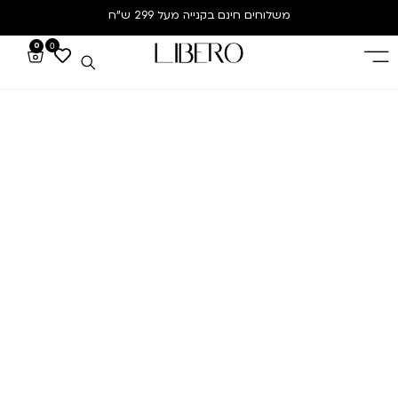
משלוחים חינם
בקנייה מעל 299 ש”ח
0
0