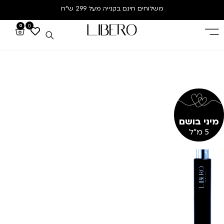
משלוחים חינם
בקנייה מעל 299 ש”ח
0
0
מיני בושם
5 מ"ל