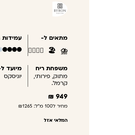
מתאים ל-
עמידות ר
👩‍❤️‍💋‍👨
🏖️
⛈️
משפחת ריח
מיועד ל-
מתוק, פירותי,
יוניסקס
קרמל.
₪
949
מחיר ל100 מ"ל:
₪1265
המלאי אזל