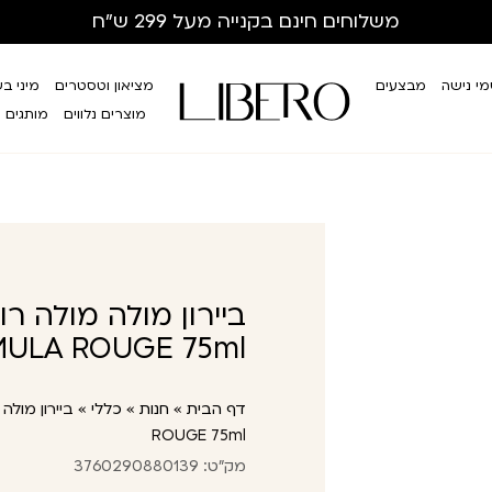
משלוחים חינם
בקנייה מעל 299 ש”ח
י נישה
מבצעים
מציאון וטסטרים
מיני ב
מוצרים נלווים
מותגים
ULA ROUGE 75ml
דף הבית
»
חנות
»
כללי
»
ROUGE 75ml
מק"ט: 3760290880139