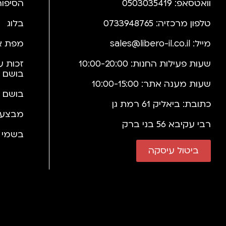
וואטסאפ: 0503035419
הסיפור
טלפון מרכזיה: 0733948765
בלוג
מייל:
sales@libero-il.co.il
מפת א
שעות פעילות החנות: 10:00-20:00
זכות ע
בושם 
שעות מענה אתר: 10:00-15:00
בושם 
כתובת: ביאליק 61 רמת גן
מבצעי
רבי עקיבא 56 בני ברק
בשמי י
ביטול עיסקה