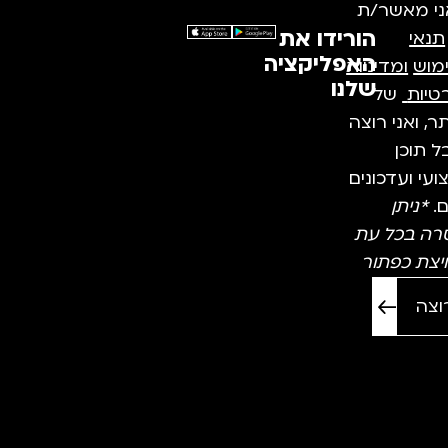
ני מאשר/ת
הורידו את
תנאי
האפליקציה
מוש
ומדיניות
שלנו
טיות
של
, ואני רוצה
 תוכן
עי ועדכונים
ם.
*ניתן
רה בכל עת
יצת כפתור