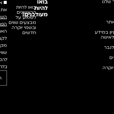
בואו
 שלנו
א
להיות
בואו להיות
את
הראשונים
מעודכנים!
השי
לשמוע על
תר
מבצעים שווים
הפר
ובשמי יוקרה
האתר
יון במידע
חדשים
לאישה
לקבל
מקצו
לגבר
שווי
ם
להס
בלח
וקרה