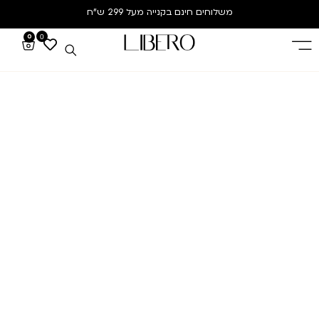
משלוחים חינם
בקנייה מעל 299 ש”ח
0
0