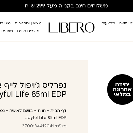
משלוחים חינם
בקנייה מעל 299 ש”ח
י נישה
מבצעים
מציאון וטסטרים
מיני ב
מוצרים נלווים
מותגים
יחידה
אחרונה
yful Life 85ml EDP
במלאי
דף הבית
»
חנות
»
בושם לאישה
»
Joyful Life 85ml EDP
מק"ט: 3700134412041