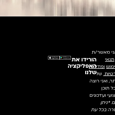
ני מאשר/ת
הורידו את
תנאי
האפליקציה
מוש
ומדיניות
שלנו
טיות
של
, ואני רוצה
 תוכן
עי ועדכונים
ם.
*ניתן
רה בכל עת