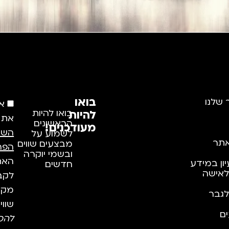
בואו
 שלנו
א
להיות
בואו להיות
את
הראשונים
מעודכנים!
השי
לשמוע על
תר
מבצעים שווים
הפר
ובשמי יוקרה
האתר
יון במידע
חדשים
לאישה
לקבל
מקצו
לגבר
שווי
ם
להס