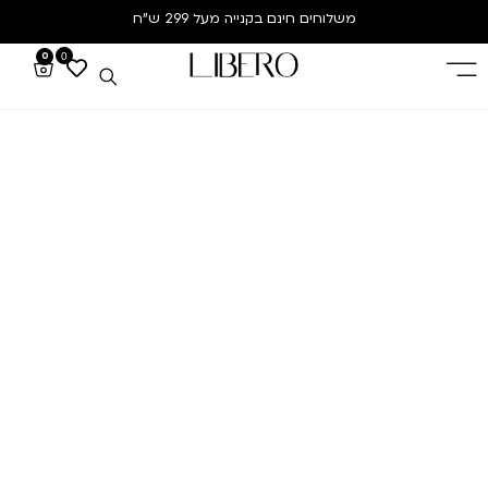
משלוחים חינם
בקנייה מעל 299 ש”ח
0
0