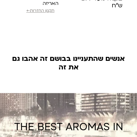
האריזה
ש”ח
תקנון החזרות←
אנשים שהתעניינו בבושם זה אהבו גם
את זה
THE BEST AROMAS IN