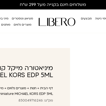
משלוחים חינם
בקנייה מעל 299 ש”ח
י נישה
מבצעים
מציאון וטסטרים
מיני ב
מוצרים נלווים
מותגים
מיניאטורה מייקל קו
AEL KORS EDP 5ML
דף הבית
»
חנות
»
מוצרים נלווים
»
מינ
miniature MICHAEL KORS EDP 5ML
מק"ט: 850049716246