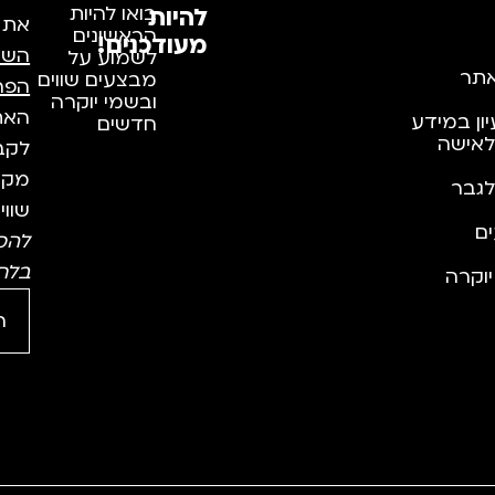
להיות
בואו להיות
את
הראשונים
מעודכנים!
השי
לשמוע על
תר
מבצעים שווים
הפר
ובשמי יוקרה
האתר
יון במידע
חדשים
לאישה
לקבל
מקצו
לגבר
שווי
ם
להס
בלח
וקרה