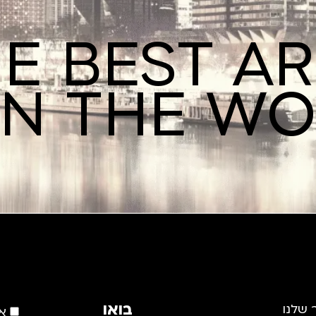
E BEST A
IN THE W
בואו
 שלנו
א