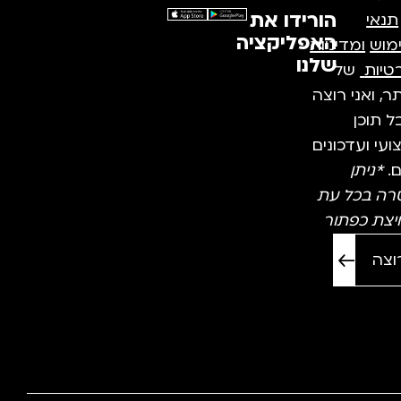
הורידו את
תנאי
האפליקציה
מוש
ומדיניות
שלנו
טיות
של
, ואני רוצה
 תוכן
עי ועדכונים
ם.
*ניתן
רה בכל עת
יצת כפתור