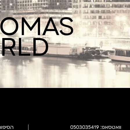
ROMAS
ORLD
וואטסאפ: 0503035419
הסיפור