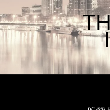
TH
ני מאשר/ת