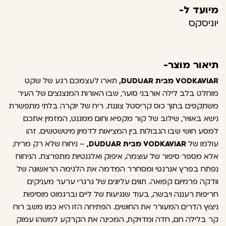
מיועד ל-
יוניסקס
תיאור מוצר-
VODKAVIAR מבית DUDUAR,
תארו לעצמכם רגע של שקט
מוחלט בלב לילה אורבני סוער, שבו האורות המנצנצים של העיר
משתקפים בתוך כוס קריסטל צוננת. ריח של יוקרה בלתי מתפשרת
נישא באוויר, שילוב של קור מקפיא וחום ממגנט, המזמין אתכם
למסע חושי שבו הגבולות בין המציאות לדמיון מיטשטשים. זהו
עולמו של
VODKAVIAR מבית DUDUAR,
– ניחוח שלא רק מריח,
אלא מספר סיפור של עוצמה, איפוק ואלגנטיות מתפרצת. הניחוח
נפתח בפרץ אנרגטי ומסחרר המדמה את הלגימה הראשונה של
וודקה פרמיום קפואה. תווים עליונים של גרגרי ערער מעניקים
חריפות רעננה ויבשה, בעוד שנגיעות של ליים וברגמוט מוסיפות
ניצוץ הדרים המעורר את החושים. הפתיחה הזו היא כמו משב רוח
קר בלילה חם, חדה ומדויקת, המכינה את הקרקע למשהו עמוק