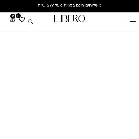
משלוחים חינם
בקנייה מעל 299 ש”ח
0
0