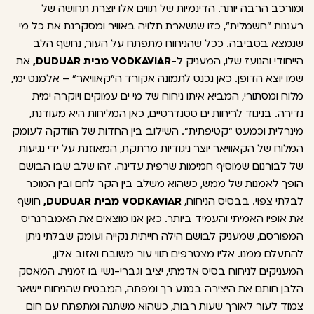
ומורכב הרבה יותר. הדינמיות של תווים אלו יוצרת תחושה של
רעננות "חשמלית", כזו שנשארת תלויה באוויר ומסקרנת את כל מי
שנמצא בסביבה. ככל שהניחוח מתפתח על העור, נחשף הלב
הייחודי והנועז שלו, המעניק ל-
VODKAVIAR מבית DUDUAR,
את
שמו יוצא הדופן. כאן נכנס לתמונה אקורד ה"קאוויאר" – אלמנט ימי,
מלוח ומסתורי, המביא איתו ניחוח של מי ים עמוקים ויוקרה ימית
נדירה. בניגוד לריחות ים סטנדרטיים, כאן המליחות היא מעודנת,
מינרלית וכמעט "קטיפתית". השילוב בין החדות של הוודקה לעומק
המלוח של הקאוויאר יוצר ניגודיות מרתקת, המאוזנת על ידי נגיעות
של לבורנום שמוסיף חמימות שרפית עדינה. זהו שלב שבו הבושם
הופך לאמנות של ממש, כשהוא משלב בין הקר לחם ובין המוכר
לבלתי צפוי. בבסיס הניחוח,
VODKAVIAR מבית DUDUAR,
חושף
את אופיו האמיתי והעמיד ביותר. כאן אנו מוצאים את האמברגריס
המפורסם, שמעניק לבושם הילה חייתית נקייה ועומק שבלתי ניתן
להתעלם ממנו. אליו מצטרפים תווי עור משובח ואזוב אלון,
המעניקים לניחוח בסיס אדמתי, יציב וגברי-נשי בו זמנית. המאסק
הלבן חותם את היצירה במגע רך ומפתה, המבטיח שהניחוח יישאר
צמוד לעור לאורך שעות רבות, כשהוא משתנה ומתפתח עם חום