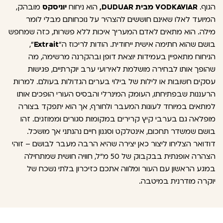
הגוף.
VODKAVIAR מבית DUDUAR,
הוא ניחוח
יוניסקס
מובהק,
המיועד לאלו שאינם חוששים להצהיר על נוכחותם מבלי לומר
מילה. הוא מתאים לאדם המעריך איכות ללא פשרות, כזה שמחפש
בושם שהוא חתימה אישית ייחודית. הודות לריכוז ה"
Extrait
",
הניחוח מתאפיין בעמידות יוצאת דופן ובהקרנה מרשימה, מה
שהופך אותו לבחירה מושלמת לאירועי ערב יוקרתיים, פגישות
עסקים חשובות או לילות של בילוי בערים הגדולות בעולם. למרות
הרעננות שבפתיחתו, העומק המינרלי והבסיס העורי הופכים אותו
למתאים במיוחד לעונות המעבר ולחורף, אך הוא יתפקד בצורה
מופלאה גם בערבי קיץ קרירים במקומות סגורים וממוזגים. זהו
בושם שמשדר תחכום, אינטלקט וסגנון חיים נהנתני אך מושכל.
דודואר הצליחו ליצור כאן יצירה שהיא הרבה מעבר לבושם – זוהי
הצהרה אופנתית בבקבוק של 50 מ"ל, חוויה חושית שמתחילה
במגע הראשון עם העור ומלווה אתכם כזיכרון בלתי נשכח של
יוקרה מודרנית במיטבה.