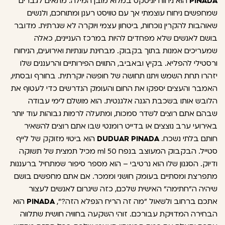
PINADA
הוא ניחוח יוניסקס במלוא מובן המילה. מתאים לגברים
שמחפשים ניחוח עוצמתי אך עם טוויסט רענן ומתוחכם, ולנשים
שאוהבות להקרין נוכחות, ביטחון עצמי ויוקרה לא שגרתית. מדובר
בושם לאנשים שלא מפחדים להיות במרכז העניינים, כאלה
שמעריכים אמנות בתוך בקבוק. מבחינת עונתיות ואירועים, הניחוח
ורסטילי להפליא. בקיץ ובאביב, התווים הפירותיים והרעננים שלו
יזהרו תחת השמש ויתנו תחושה של חופשה יוקרתית. בחורף ובסתיו,
האמבר והעצים יספקו את החום והעומק הנדרשים כדי לעטוף את
הלובש אותו בשכבת הגנה אלגנטית. הוא מושלם לימי עבודה
שבהם אתם רוצים לשדר סמכות, ומתעלה לרמות גבוהות עוד יותר
באירועי ערב נוצצים או בדייט רומנטי שבו אתם רוצים להשאיר
חותם בלתי נשכח.
DUDUAR PINADA
הוא ביטוי מזוקק של לייף
סטייל. הבקבוק המעוצב בנפח 50 ml מכיל תמצית של תשוקה
ודיוק. הסגנון שלו הוא נרטיבי – הוא מספר סיפור שמתחיל ברעננות
מתפרצת ומסתיים בעומק חושני וממכר. אם אתם מחפשים בושם
שיהיה ה"חתימה" האישית שלכם, כזה שיגרום לאנשים לעצור
אתכם ברחוב ולשאול "מה זה הריח הנפלא הזה?",
PINADA
הוא
הבחירה המדויקת עבורכם. זוהי השקעה בחוויה חושית שתלווה