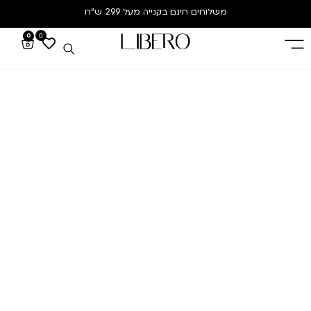
משלוחים חינם
בקנייה מעל 299 ש”ח
0
0