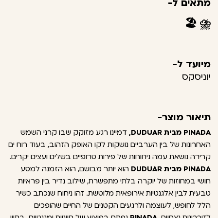
מתאים ל-
🏖️
⛈️
מיועד ל-
יוניסקס
תיאור מוצר-
PINADA מבית DUDUAR,
דמיינו רגע מזוקק שבו קרני השמש
האחרונות של בין הערביים נושקות לקו האופק הזהוב, בעוד רוח ים
קרירה נושאת עמה ניחוחות של פירות טרופיים בשלים ועצים יקרים.
PINADA מבית DUDUAR
הוא יותר מבושם, הוא הזמנה למסע
חושי במחוזות של יוקרה בלתי מתפשרת, שילוב נדיר בין פראיות
טבעית לבין אלגנטיות אירופאית מלוטשת. זהו ניחוח שנכתב כשיר
הלל לחופש, לעוצמה ולרגעים הקטנים של החיים שהופכים
לזיכרונות נצחיים.
PINADA
נפתח בפיצוץ של חיוניות ומגנטיום. בתווי