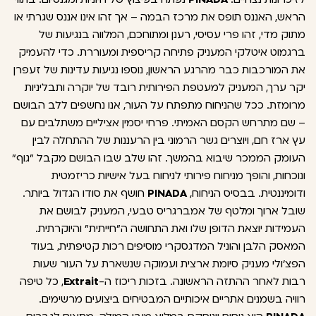
הראש, האננס תופס את מרכז הבמה – אך זהו אינו אננס שגרתי או
מתוק מדי, זהו פרי עסיסי, רענן ומתוחכם, המלווה בנגיעות של
ברגמוט איטלקי המעניק פתיחה קריספית ומעוררת. כדי להעמיק
את המורכבות כבר מהרגע הראשון, נוספו נגיעות עדינות של זעפרן
יקר ערך, המעניק למעטפת הפירותית רובד של יוקרה ותבליניות
מרומזת. ככל שהניחוח מתפתח על העור, אנו נחשפים ללב הבושם
– שם מתרחש הקסם האמיתי. פרחי יסמין אציליים משתלבים עם
עץ ארז חם, ויוצרים גשר הרמוני בין הרעננות של ההתחלה לבין
העומק הממכר שיבוא בהמשך. זהו שלב שבו הבושם מקבל "גוף"
ונוכחות, והופך מניחוח פירותי לניחוח בעל אישיות כריזמטית
ודומיננטית. בבסיס הניחוח,
PINADA
חושף את סודו הגדול ביותר.
שובל ארוך ומלטף של אמברגריס טבעי, המעניק לבושם את
העמידות יוצאת הדופן שלו ואת התחושה ה"חייתית" והיוקרתית.
המאסק הלבן והוניל המדגסקרי מוסיפים רכות קטיפתית, בעוד
הפצ'ולי מעניק סיומת ארצית ועמוקה שנשארת על העור שעות
רבות לאחר ההתזה הראשונה. בזכות ריכוז ה-
Extrait
, כל טיפה
רוויה בשמנים אתריים איכותיים המבטיחים ביצועים מרשימים.