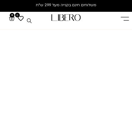
משלוחים חינם
בקנייה מעל 299 ש”ח
0
0