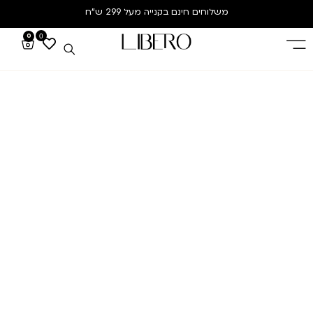
משלוחים חינם
בקנייה מעל 299 ש”ח
0
0