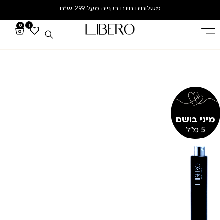
משלוחים חינם
בקנייה מעל 299 ש”ח
0
0
מיני בושם
5 מ"ל